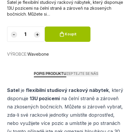
Satel je flexibilní studiový rackový nábytek, který disponuje
13U pozicemi na čelní straně a zároveň na zkosených
bočnicích. Můžete si…
-
+
Koupit
VÝROBCE:
Wavebone
POPIS PRODUKTU
ZEPTEJTE SE NÁS
Satel
je
flexibilní studiový rackový nábytek
, který
disponuje
13U pozicemi
na čelní straně a zároveň
na zkosených bočnicích. Můžete si zároveň vybrat,
zda-li své rackové jednotky umístíte doprostřed,
nebo využijete více pozic a umístíte je po stranách
(v tomto případě jste pak omezeni hloubkou ca 30