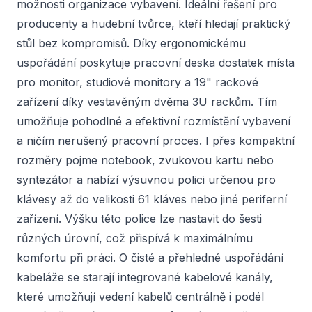
možnosti organizace vybavení. Ideální řešení pro
producenty a hudební tvůrce, kteří hledají praktický
stůl bez kompromisů. Díky ergonomickému
uspořádání poskytuje pracovní deska dostatek místa
pro monitor, studiové monitory a 19" rackové
zařízení díky vestavěným dvěma 3U rackům. Tím
umožňuje pohodlné a efektivní rozmístění vybavení
a ničím nerušený pracovní proces. I přes kompaktní
rozměry pojme notebook, zvukovou kartu nebo
syntezátor a nabízí výsuvnou polici určenou pro
klávesy až do velikosti 61 kláves nebo jiné periferní
zařízení. Výšku této police lze nastavit do šesti
různých úrovní, což přispívá k maximálnímu
komfortu při práci. O čisté a přehledné uspořádání
kabeláže se starají integrované kabelové kanály,
které umožňují vedení kabelů centrálně i podél