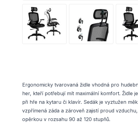
Ergonomicky tvarovaná židle vhodná pro hudební
her, kteří potřebují mít maximální komfort. Židle 
při hře na kytaru či klavír. Sedák je vyztužen m
vzpřímená záda a zároveň zajistí proud vzduchu,
opěrkou v rozsahu 90 až 120 stupňů.