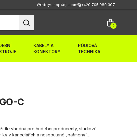
info@shop4djs.com
+420 705 980 307
0
DEBNÍ
KABELY A
PÓDIOVÁ
STROJE
KONEKTORY
TECHNIKA
GO-C
židle vhodná pro hudební producenty, studiové
vníky v kancelářích a nespoutané „pařmeny“…