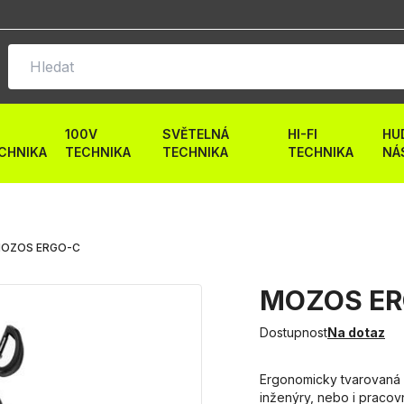
100V
SVĚTELNÁ
HI-FI
HU
CHNIKA
TECHNIKA
TECHNIKA
TECHNIKA
NÁ
OZOS ERGO-C
MOZOS ER
Dostupnost
Na dotaz
Ergonomicky tvarovaná 
inženýry, nebo i praco