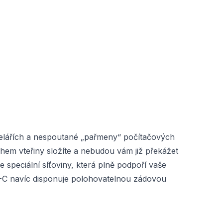
celářích a nespoutané „pařmeny“ počítačových
 během vteřiny složíte a nebudou vám již překážet
speciální síťoviny, která plně podpoří vaše
O-C navíc disponuje polohovatelnou zádovou