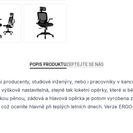
POPIS PRODUKTU
ZEPTEJTE SE NÁS
 producenty, studiové inženýry, nebo i pracovníky v kan
je výškově nastavitelná, stejně tak loketní opěrky, které si
ěkkou pěnou, zádová a hlavová opěrka je potom vyrobena ze 
 což oceníte hlavně při teplých letních dnech. Verze ERG