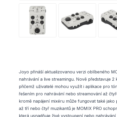
Joyo přináší aktualizovanou verzi oblíbeného M
nahrávání a live streamingu. Nově představuje 2 
přičemž uživatelé mohou využít i aplikace pro tó
řešením pro nahrávání nebo streamování až čtyřč
kromě napájení mixéru může fungovat také jako
až tří nebo čtyř muzikantů je MOMIX PRO schopný u
která usnadňuje živé vystoupení nebo nahrávání k