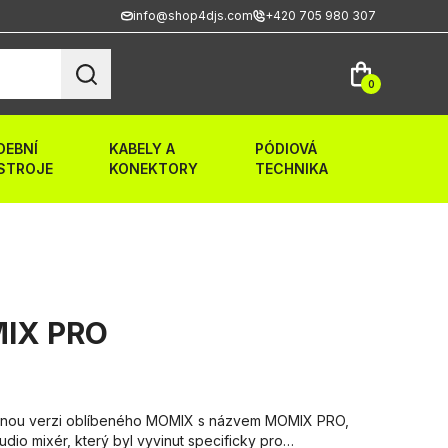
info@shop4djs.com
+420 705 980 307
0
DEBNÍ
KABELY A
PÓDIOVÁ
STROJE
KONEKTORY
TECHNIKA
IX PRO
vanou verzi oblíbeného MOMIX s názvem MOMIX PRO,
dio mixér, který byl vyvinut specificky pro…