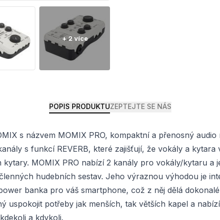
POPIS PRODUKTU
ZEPTEJTE SE NÁS
OMIX s názvem MOMIX PRO, kompaktní a přenosný audio mix
kanály s funkcí REVERB, které zajišťují, že vokály a kytar
n kytary. MOMIX PRO nabízí 2 kanály pro vokály/kytaru a je
lenných hudebních sestav. Jeho výraznou výhodou je integr
 power banka pro váš smartphone, což z něj dělá dokonal
spokojit potřeby jak menších, tak větších kapel a nabízí t
dekoli a kdykoli.