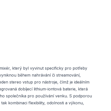
ér, který byl vyvinut specificky pro potřeby
a vyniknou během nahrávání či streamování,
den stereo vstup pro nástroje, čímž je ideálním
ovaná dobíjecí lithium-iontová baterie, která
ého společníka pro používání venku. S podporou
ak kombinaci flexibility, odolnosti a výkonu,