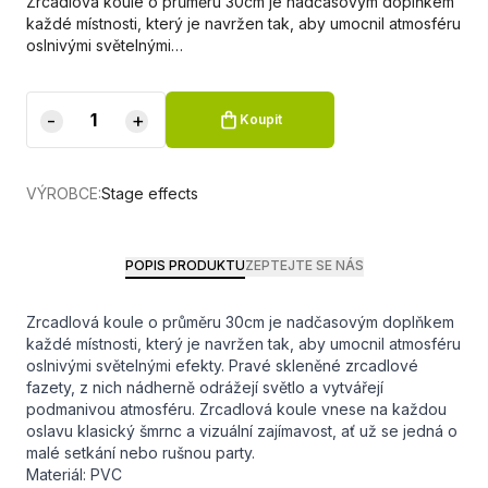
Zrcadlová koule o průměru 30cm je nadčasovým doplňkem
každé místnosti, který je navržen tak, aby umocnil atmosféru
oslnivými světelnými…
-
+
Koupit
VÝROBCE:
Stage effects
POPIS PRODUKTU
ZEPTEJTE SE NÁS
Zrcadlová koule o průměru 30cm je nadčasovým doplňkem
každé místnosti, který je navržen tak, aby umocnil atmosféru
oslnivými světelnými efekty. Pravé skleněné zrcadlové
fazety, z nich nádherně odrážejí světlo a vytvářejí
podmanivou atmosféru. Zrcadlová koule vnese na každou
oslavu klasický šmrnc a vizuální zajímavost, ať už se jedná o
malé setkání nebo rušnou party.
Materiál: PVC