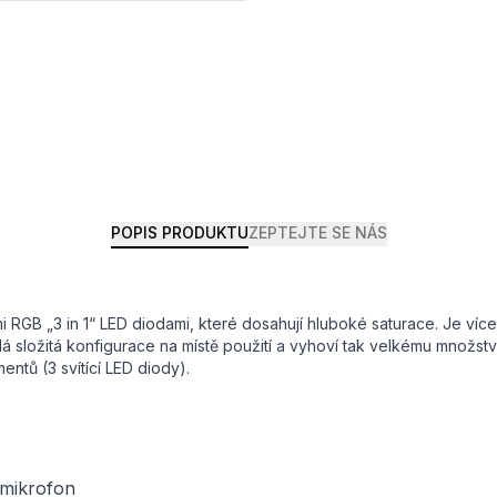
POPIS PRODUKTU
ZEPTEJTE SE NÁS
ými RGB „3 in 1“ LED diodami, které dosahují hluboké saturace. Je ví
ožitá konfigurace na místě použití a vyhoví tak velkému množství
ntů (3 svítící LED diody).
 mikrofon