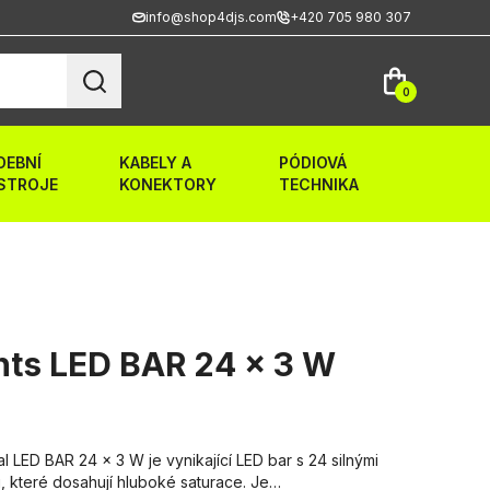
info@shop4djs.com
+420 705 980 307
0
DEBNÍ
KABELY A
PÓDIOVÁ
STROJE
KONEKTORY
TECHNIKA
ghts LED BAR 24 x 3 W
 LED BAR 24 x 3 W je vynikající LED bar s 24 silnými
i, které dosahují hluboké saturace. Je…