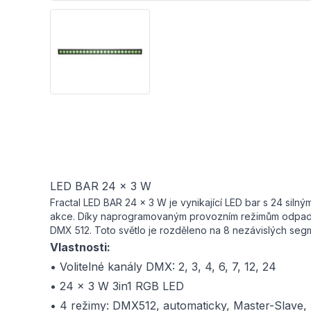
LED BAR 24 x 3 W
Fractal LED BAR 24 x 3 W je vynikající LED bar s 24 siln
akce. Díky naprogramovaným provozním režimům odpadá sl
DMX 512. Toto světlo je rozděleno na 8 nezávislých segme
Vlastnosti:
• Volitelné kanály DMX: 2, 3, 4, 6, 7, 12, 24
• 24 x 3 W 3in1 RGB LED
• 4 režimy: DMX512, automaticky, Master-Slave,