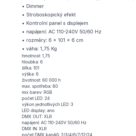
• Dimmer
• Stroboskopický efekt
• Kontrolní panel s displejem
• napájení: AC 110-240V 50/60 Hz
• rozměry: 6 x 101 x 6 cm
• váha: 1,75 Kg
hmotnost: 1,75
hloubka: 6
šířka: 101
výška: 6
životnost: 60 000 h
max. spotřeba: 80
mix barev: RGB
počet LED: 24
výkon jednotlivých LED: 3
LED display: ano
DMX OUT: XLR
napájení: AC 110-240V 50/60 Hz
DMX IN: XLR
počet DMX kanálů: 2/3/4/6/7/12/24