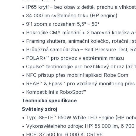
• IP65 krytí – bez obav z deště, prachu a vlhkost
• 34 000 lm světelného toku (HP engine)
• 9:1 zoom s rozsahem 5,5° – 50°
• Pokročilé CMY míchání + 2 barevná kolečka a
• Framing shutters, animační kolečko, rotační i s
• Průběžná samoúdržba – Self Pressure Test, 
• POLAR+™ pro provoz v extrémním mrazu
• Cpulse™ technologie pro bezblikový obraz (až 
• NFC přístup přes mobilní aplikaci Robe Com
• REAP™ & Epass™ pro vzdálený monitoring přes 
• Kompatibilní s RoboSpot™
Technická specifikace
Světelný zdroj
• Typ: iSE-TE™ 650W White LED Engine (HP neb
• Výkonsvětelného zdroje: HP: 55 000 lm, 6 700 K,
• HCF: 37 500 lm, 6 000 K, CRI 96