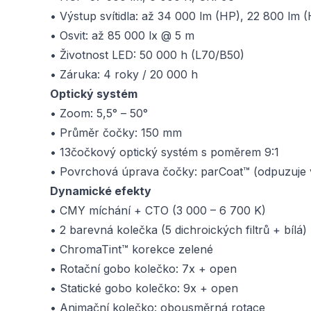
• Výstup svítidla: až 34 000 lm (HP), 22 800 lm 
• Osvit: až 85 000 lx @ 5 m
• Životnost LED: 50 000 h (L70/B50)
• Záruka: 4 roky / 20 000 h
Optický systém
• Zoom: 5,5° – 50°
• Průměr čočky: 150 mm
• 13čočkový optický systém s poměrem 9:1
• Povrchová úprava čočky: parCoat™ (odpuzuje v
Dynamické efekty
• CMY míchání + CTO (3 000 – 6 700 K)
• 2 barevná kolečka (5 dichroických filtrů + bílá)
• ChromaTint™ korekce zelené
• Rotační gobo kolečko: 7x + open
• Statické gobo kolečko: 9x + open
• Animační kolečko: obousměrná rotace