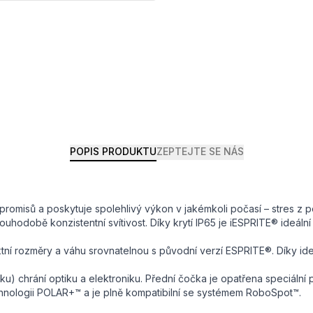
POPIS PRODUKTU
ZEPTEJTE SE NÁS
romisů a poskytuje spolehlivý výkon v jakémkoli počasí – stres z po
hodobě konzistentní svítivost. Díky krytí IP65 je iESPRITE® ideální
tní rozměry a váhu srovnatelnou s původní verzí ESPRITE®. Díky id
laku) chrání optiku a elektroniku. Přední čočka je opatřena speciální
hnologii POLAR+™ a je plně kompatibilní se systémem RoboSpot™.