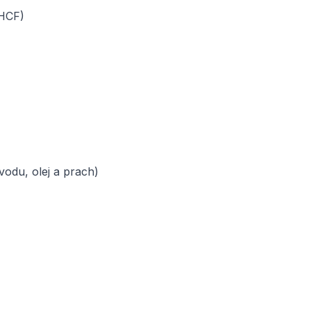
(HCF)
odu, olej a prach)