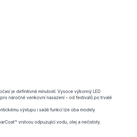
časí je definitivně minulostí. Vysoce výkonný LED
 pro náročné venkovní nasazení – od festivalů po trvalé
entickému výstupu i sadě funkcí lze oba modely
 parCoat™ vrstvou odpuzující vodu, olej a nečistoty.