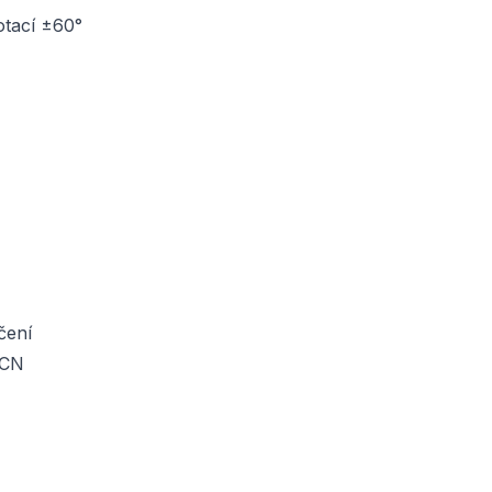
otací ±60°
čení
ACN