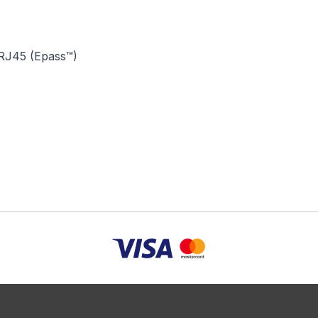
RJ45 (Epass™)