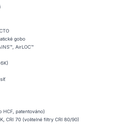
i
 CTO
tatické gobo
RAINS™, AirLOC™
16K)
síť
o HCF, patentováno)
 CRI 70 (volitelné filtry CRI 80/90)