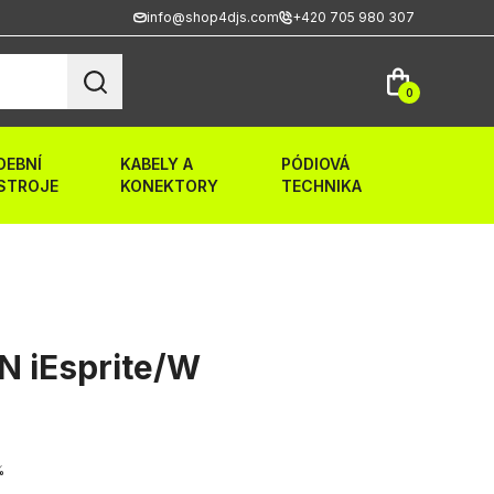
info@shop4djs.com
+420 705 980 307
0
DEBNÍ
KABELY A
PÓDIOVÁ
STROJE
KONEKTORY
TECHNIKA
N iEsprite/W
%