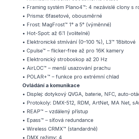
• Framing systém Plano4™: 4 nezávislé clony s r
• Prisma: 6fasetové, obousměrné
• Frost: MagFrost™ 1° a 5° (výměnné)
• Hot-Spot: až 6:1 (volitelné)
• Elektronické stmívání (0–100 %), L3™ 18bitové
• Cpulse™ – flicker-free až pro 16K kamery
• Elektronický stroboskop až 20 Hz
• AirLOC™ – menší usazování prachu
• POLAR+™ – funkce pro extrémní chlad
Ovládání a komunikace
• Displej: dotykový QVGA, baterie, NFC, auto-otá
• Protokoly: DMX-512, RDM, ArtNet, MA Net, s
• REAP™ – vzdálený přístup
• Epass™ – síťová redundance
• Wireless CRMX™ (standardně)
• DMX režimy: 4