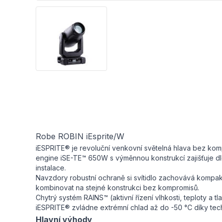
Robe ROBIN iEsprite/W
iESPRITE® je revoluční venkovní světelná hlava bez komp
engine iSE-TE™ 650W s výměnnou konstrukcí zajišťuje dlou
instalace.
Navzdory robustní ochraně si svítidlo zachovává kompak
kombinovat na stejné konstrukci bez kompromisů.
Chytrý systém RAINS™ (aktivní řízení vlhkosti, teploty a t
iESPRITE® zvládne extrémní chlad až do -50 °C díky tec
Hlavní výhody