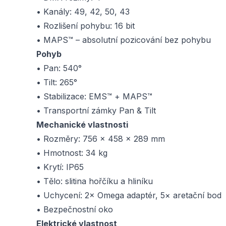
• Kanály: 49, 42, 50, 43
• Rozlišení pohybu: 16 bit
• MAPS™ – absolutní pozicování bez pohybu
Pohyb
• Pan: 540°
• Tilt: 265°
• Stabilizace: EMS™ + MAPS™
• Transportní zámky Pan & Tilt
Mechanické vlastnosti
• Rozměry: 756 × 458 × 289 mm
• Hmotnost: 34 kg
• Krytí: IP65
• Tělo: slitina hořčíku a hliníku
• Uchycení: 2× Omega adaptér, 5× aretační bod
• Bezpečnostní oko
Elektrické vlastnost