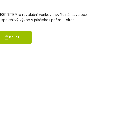
ESPRITE® je revoluční venkovní světelná hlava bez
spolehlivý výkon v jakémkoli počasí – stres…
Koupit