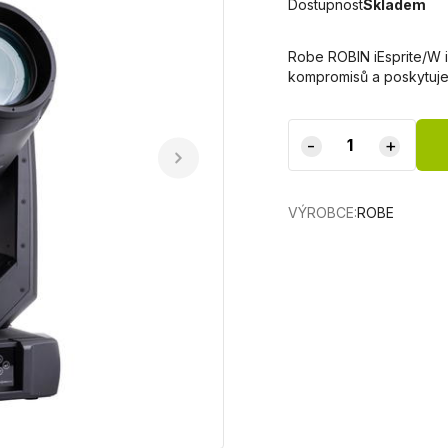
Dostupnost
Skladem
Robe ROBIN iEsprite/W i
kompromisů a poskytuje 
-
+
VÝROBCE:
ROBE