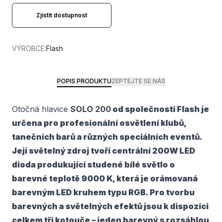
Zjistit dostupnost
VÝROBCE:
Flash
POPIS PRODUKTU
ZEPTEJTE SE NÁS
Otočná hlavice
SOLO 200
od společnosti
Flash
je
určena pro profesionální osvětlení klubů,
tanečních barů a různých speciálních eventů.
Její světelný zdroj tvoří
centrální 200W LED
dioda produkující studené bílé světlo
o
barevné teplotě
9000 K
, která je orámovaná
barevným
LED kruhem typu RGB
. Pro tvorbu
barevných a světelných efektů jsou k dispozici
celkem
tři kotouče
– jeden
barevný s rozsáhlou