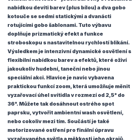
nabídkou devíti barev
(plus bílou) a dva
gobo
kotouče se sedmi statickými a dvanácti
rotujícími gobo šablonami
. Tuto výbavu
doplňuje prizmatický efekt a funkce
stroboskopu s nastavitelnou rychlostí blikání.
Výsledkem je intenzivní dynamické osvětlení s
flexibilní nabídkou barev a efektů, které oživí
jakoukoliv hudební, taneční nebo jinou
speciální akci. Hlavice je navíc vybavena
praktickou funkcí
zoom
, která umožňuje měnit
vyzařovací úhel svítidla v rozmezí
od 2,5° do
36°
. Můžete tak dosáhnout ostrého spot
paprsku, vytvořit ambientní wash osvětlení,
nebo cokoliv mezi tím. Součástí je také
motorizované ostření pro finální úpravu
vyzařovaného světla a měkkosti jeho okrajů.