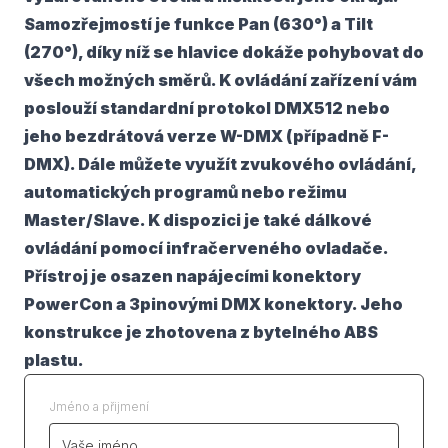
Samozřejmostí je funkce Pan (630°) a Tilt
(270°), díky níž se hlavice dokáže pohybovat do
všech možných směrů. K ovládání zařízení vám
poslouží standardní protokol DMX512 nebo
jeho bezdrátová verze W-DMX (případně F-
DMX). Dále můžete využít zvukového ovládání,
automatických programů nebo režimu
Master/Slave. K dispozici je také dálkové
ovládání pomocí infračerveného ovladače.
Přístroj je osazen napájecími konektory
PowerCon a 3pinovými DMX konektory. Jeho
konstrukce je zhotovena z bytelného ABS
plastu.
Jméno a přijmení