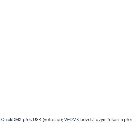
); QuickDMX přes USB (volitelné); W-DMX bezdrátovým řešením přes