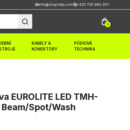
info@shop4djs.com
+420 705 980 307
0
DEBNÍ
KABELY A
PÓDIOVÁ
STROJE
KONEKTORY
TECHNIKA
ava EUROLITE LED TMH-
 Beam/Spot/Wash