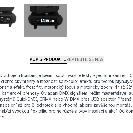
POPIS PRODUKTU
ZEPTEJTE SE NÁS
zdrojem kombinuje beam, spot i wash efekty v jednom zařízení. C
ti dichroickými filtry a možností split-color efektů pro tvorbu plyn
 prisma efekt, frost filtr, motorický focus a motorický zoom (4° až 
živé kamerové přenosy. Ovládání DMX signálem, režim master/slave,
ystémů QuickDMX, CRMX nebo W-DMX přes USB adaptér. Přesné po
apájení až pro 8 jednotek a je vhodná jak pro zavěšenou montáž, t
ízí vysokou flexibilitu pro nejrůznější typy instalací a akcí. Od ko
ce.