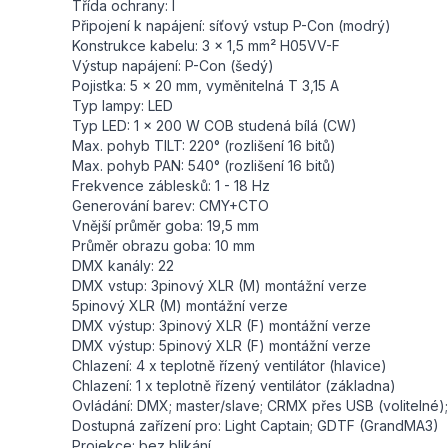
Třída ochrany: I
Připojení k napájení: síťový vstup P-Con (modrý)
Konstrukce kabelu: 3 x 1,5 mm² H05VV-F
Výstup napájení: P-Con (šedý)
Pojistka: 5 x 20 mm, vyměnitelná T 3,15 A
Typ lampy: LED
Typ LED: 1 x 200 W COB studená bílá (CW)
Max. pohyb TILT: 220° (rozlišení 16 bitů)
Max. pohyb PAN: 540° (rozlišení 16 bitů)
Frekvence záblesků: 1 - 18 Hz
Generování barev: CMY+CTO
Vnější průměr goba: 19,5 mm
Průměr obrazu goba: 10 mm
DMX kanály: 22
DMX vstup: 3pinový XLR (M) montážní verze
5pinový XLR (M) montážní verze
DMX výstup: 3pinový XLR (F) montážní verze
DMX výstup: 5pinový XLR (F) montážní verze
Chlazení: 4 x teplotně řízený ventilátor (hlavice)
Chlazení: 1 x teplotně řízený ventilátor (základna)
Ovládání: DMX; master/slave; CRMX přes USB (volitelné
Dostupná zařízení pro: Light Captain; GDTF (GrandMA3)
Projekce: bez blikání