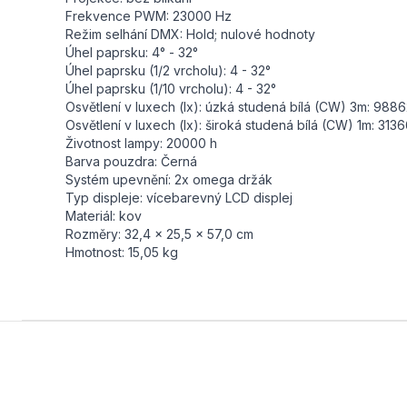
Frekvence PWM: 23000 Hz
Režim selhání DMX: Hold; nulové hodnoty
Úhel paprsku: 4° - 32°
Úhel paprsku (1/2 vrcholu): 4 - 32°
Úhel paprsku (1/10 vrcholu): 4 - 32°
Osvětlení v luxech (lx): úzká studená bílá (CW) 3m: 9886
Osvětlení v luxech (lx): široká studená bílá (CW) 1m: 31366
Životnost lampy: 20000 h
Barva pouzdra: Černá
Systém upevnění: 2x omega držák
Typ displeje: vícebarevný LCD displej
Materiál: kov
Rozměry: 32,4 x 25,5 x 57,0 cm
Hmotnost: 15,05 kg