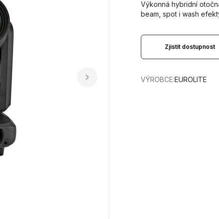
Výkonná hybridní otoč
beam, spot i wash efekt
Zjistit dostupnost
VÝROBCE:
EUROLITE