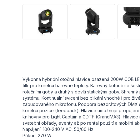
Výkonná hybridní otočná hlavice osazená 200W COB LED 
filtr pro korekci barevné teploty. Barevný kotouč se šes
rotačními goby a druhý s devíti statickými goby. 8hranný
systému. Kontinuální svícení bez blikání vhodné i pro 
zabudovaného mikrofonu. Podpora bezdrátových DMX s
korekcí pozice (feedback). Hlavice umožňuje propojení n
knihovny pro Light Captain a GDTF (GrandMA3). Hlavice nab
svatební obřady, eventy až po rental použití a mobilní ak
Napájení: 100-240 V AC, 50/60 Hz
Příkon: 270 W