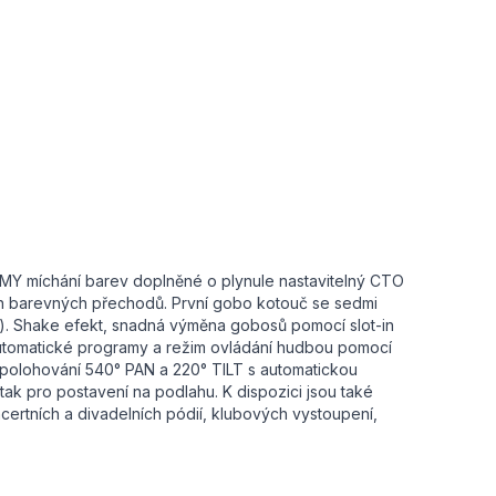
MY míchání barev doplněné o plynule nastavitelný CTO
ulých barevných přechodů. První gobo kotouč se sedmi
32°). Shake efekt, snadná výměna gobosů pomocí slot-in
 automatické programy a režim ovládání hudbou pomocí
lohování 540° PAN a 220° TILT s automatickou
ak pro postavení na podlahu. K dispozici jsou také
ncertních a divadelních pódií, klubových vystoupení,