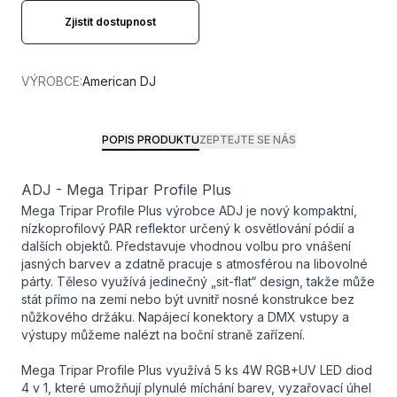
Zjistit dostupnost
VÝROBCE:
American DJ
POPIS PRODUKTU
ZEPTEJTE SE NÁS
ADJ - Mega Tripar Profile Plus
Mega Tripar Profile Plus výrobce ADJ je nový kompaktní,
nízkoprofilový PAR reflektor určený k osvětlování pódií a
dalších objektů. Představuje vhodnou volbu pro vnášení
jasných barvev a zdatně pracuje s atmosférou na libovolné
párty. Těleso využívá jedinečný „sit-flat“ design, takže může
stát přímo na zemi nebo být uvnitř nosné konstrukce bez
nůžkového držáku. Napájecí konektory a DMX vstupy a
výstupy můžeme nalézt na boční straně zařízení.
Mega Tripar Profile Plus využívá 5 ks 4W RGB+UV LED diod
4 v 1, které umožňují plynulé míchání barev, vyzařovací úhel