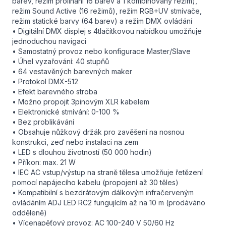
barev, režim prolínání 16 barev a 1 kombinovaný režim),
režim Sound Active (16 režimů), režim RGB+UV stmívače,
režim statické barvy (64 barev) a režim DMX ovládání
• Digitální DMX displej s 4tlačítkovou nabídkou umožňuje
jednoduchou navigaci
• Samostatný provoz nebo konfigurace Master/Slave
• Úhel vyzařování: 40 stupňů
• 64 vestavěných barevných maker
• Protokol DMX-512
• Efekt barevného stroba
• Možno propojit 3pinovým XLR kabelem
• Elektronické stmívání: 0-100 %
• Bez problikávání
• Obsahuje nůžkový držák pro zavěšení na nosnou
konstrukci, zeď nebo instalaci na zem
• LED s dlouhou životností (50 000 hodin)
• Příkon: max. 21 W
• IEC AC vstup/výstup na straně tělesa umožňuje řetězení
pomocí napájecího kabelu (propojení až 30 těles)
• Kompatibilní s bezdrátovým dálkovým infračerveným
ovládáním ADJ LED RC2 fungujícím až na 10 m (prodáváno
odděleně)
• Vícenapěťový provoz: AC 100-240 V 50/60 Hz