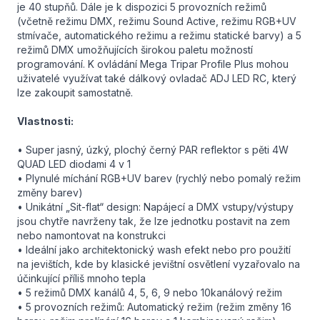
je 40 stupňů. Dále je k dispozici 5 provozních režimů
(včetně režimu DMX, režimu Sound Active, režimu RGB+UV
stmívače, automatického režimu a režimu statické barvy) a 5
režimů DMX umožňujících širokou paletu možností
programování. K ovládání Mega Tripar Profile Plus mohou
uživatelé využívat také dálkový ovladač ADJ LED RC, který
lze zakoupit samostatně.
Vlastnosti:
• Super jasný, úzký, plochý černý PAR reflektor s pěti 4W
QUAD LED diodami 4 v 1
• Plynulé míchání RGB+UV barev (rychlý nebo pomalý režim
změny barev)
• Unikátní „Sit-flat“ design: Napájecí a DMX vstupy/výstupy
jsou chytře navrženy tak, že lze jednotku postavit na zem
nebo namontovat na konstrukci
• Ideální jako architektonický wash efekt nebo pro použití
na jevištích, kde by klasické jevištní osvětlení vyzařovalo na
účinkující příliš mnoho tepla
• 5 režimů DMX kanálů 4, 5, 6, 9 nebo 10kanálový režim
• 5 provozních režimů: Automatický režim (režim změny 16