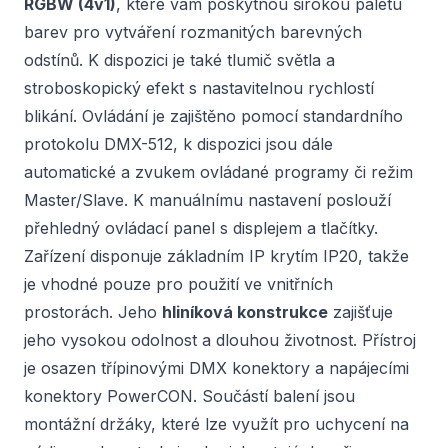
RGBW (4v1)
, které vám poskytnou širokou paletu
barev pro vytváření rozmanitých barevných
odstínů. K dispozici je také tlumič světla a
stroboskopický efekt s nastavitelnou rychlostí
blikání. Ovládání je zajištěno pomocí standardního
protokolu DMX-512, k dispozici jsou dále
automatické a zvukem ovládané programy či režim
Master/Slave. K manuálnímu nastavení poslouží
přehledný ovládací panel s displejem a tlačítky.
Zařízení disponuje základním IP krytím IP20, takže
je vhodné pouze pro použití ve vnitřních
prostorách. Jeho
hliníková konstrukce
zajišťuje
jeho vysokou odolnost a dlouhou životnost. Přístroj
je osazen třípinovými DMX konektory a napájecími
konektory PowerCON. Součástí balení jsou
montážní držáky, které lze využít pro uchycení na