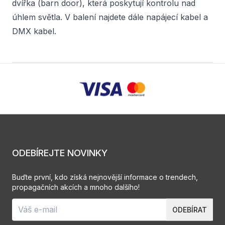
dvířka (barn door), která poskytují kontrolu nad
úhlem světla. V balení najdete dále napájecí kabel a
DMX kabel.
ODEBÍREJTE NOVINKY
Buďte první, kdo získá nejnovější informace o trendech,
propagačních akcích a mnoho dalšího!
ODEBÍRAT