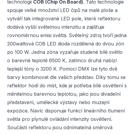
technologii
COB (Chip On Board)
. Tato technologie
spojuje velké množství LED čipů na malé ploše a
vytváří tak integrované LED pole, které reflektoru
dodává vyšší světelnou intenzitu a zajišťuje
rovnoměrnou emisi světla. Světelný zdroj tvoří jedna
200wattová COB LED dioda rozdělená do dvou zón
po 100 W. Jedna zóna vyzařuje studené bílé světlo
o barevné teplotě 6500 K, zatímco druhá nabízí
teplejší tóny o 3200 K. Pomocí DMX lze tyto dvě
barvy kombinovat dle vašich představ. Díky tomu se
reflektor hodí do míst, kde je potřeba bílé osvětlení s
měnitelnou barevnou teplotou, jako jsou divadelní
představení, umělecké výstavy nebo muzejní
expozice. Navíc disponuje funkcí lineárního tlumení
světla pro plynulé ovládání intenzity osvětlení.
Součástí reflektoru jsou odnímatelná směrová