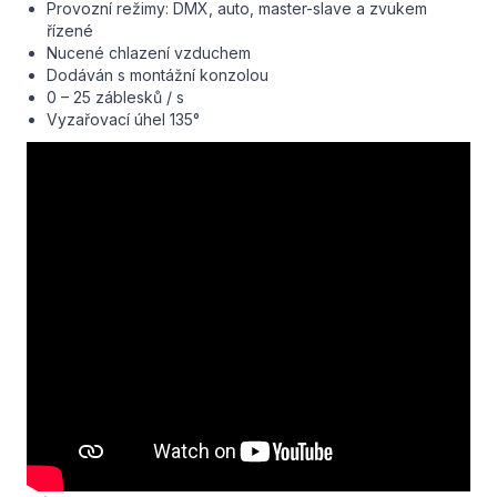
Provozní režimy: DMX, auto, master-slave a zvukem
řízené
Nucené chlazení vzduchem
Dodáván s montážní konzolou
0 – 25 záblesků / s
Vyzařovací úhel 135°