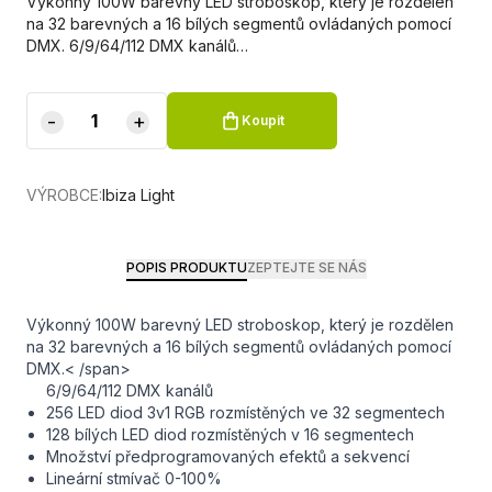
Výkonný 100W barevný LED stroboskop, který je rozdělen
na 32 barevných a 16 bílých segmentů ovládaných pomocí
DMX. 6/9/64/112 DMX kanálů…
-
+
Koupit
VÝROBCE:
Ibiza Light
POPIS PRODUKTU
ZEPTEJTE SE NÁS
Výkonný 100W barevný LED stroboskop, který je rozdělen
na 32 barevných a 16 bílých segmentů ovládaných pomocí
DMX.
< /span>
6/9/64/112 DMX kanálů
256 LED diod 3v1 RGB rozmístěných ve 32 segmentech
128 bílých LED diod rozmístěných v 16 segmentech
Množství předprogramovaných efektů a sekvencí
Lineární stmívač 0-100%