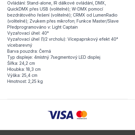
Ovládání: Stand-alone, IR dálkové ovládání, DMX,
QuickDMX přes USB (volitelné); W-DMX pomocí
bezdrátového řešení (volitelné); CRMX od LumenRadio
(volitelné); Zvukem přes mikrofon; Funkce Master/Slave
Předprogramováno v: Light Captain
Vyzařovací úhel: 40°
Vyzařovací úhel (1/2 vrcholu): Vícepaprskový efekt 40°
vícebarevný
Barva pouzdra: Černá
Typ displeje: 4místný 7segmentový LED displej
Šířka: 24,2 cm
Hloubka: 18,3 cm
Výška: 25,4 cm
Hmotnost: 2,25 kg