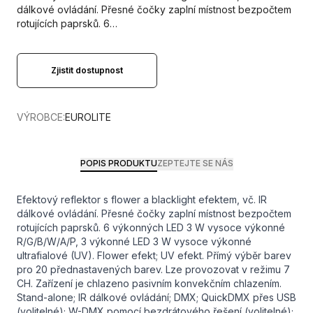
dálkové ovládání. Přesné čočky zaplní místnost bezpočtem
rotujících paprsků. 6…
Zjistit dostupnost
VÝROBCE:
EUROLITE
POPIS PRODUKTU
ZEPTEJTE SE NÁS
Efektový reflektor s flower a blacklight efektem, vč. IR
dálkové ovládání. Přesné čočky zaplní místnost bezpočtem
rotujících paprsků. 6 výkonných LED 3 W vysoce výkonné
R/G/B/W/A/P, 3 výkonné LED 3 W vysoce výkonné
ultrafialové (UV). Flower efekt; UV efekt. Přímý výběr barev
pro 20 přednastavených barev. Lze provozovat v režimu 7
CH. Zařízení je chlazeno pasivním konvekčním chlazením.
Stand-alone; IR dálkové ovládání; DMX; QuickDMX přes USB
(volitelné); W-DMX pomocí bezdrátového řešení (volitelné);