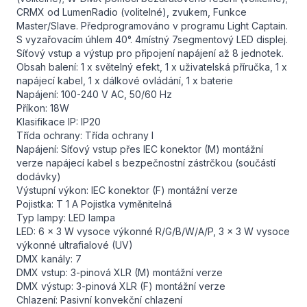
CRMX od LumenRadio (volitelné), zvukem, Funkce
Master/Slave. Předprogramováno v programu Light Captain.
S vyzařovacím úhlem 40°. 4místný 7segmentový LED displej.
Síťový vstup a výstup pro připojení napájení až 8 jednotek.
Obsah balení: 1 x světelný efekt, 1 x uživatelská příručka, 1 x
napájecí kabel, 1 x dálkové ovládání, 1 x baterie
Napájení: 100-240 V AC, 50/60 Hz
Příkon: 18W
Klasifikace IP: IP20
Třída ochrany: Třída ochrany I
Napájení: Síťový vstup přes IEC konektor (M) montážní
verze napájecí kabel s bezpečnostní zástrčkou (součástí
dodávky)
Výstupní výkon: IEC konektor (F) montážní verze
Pojistka: T 1 A Pojistka vyměnitelná
Typ lampy: LED lampa
LED: 6 x 3 W vysoce výkonné R/G/B/W/A/P, 3 x 3 W vysoce
výkonné ultrafialové (UV)
DMX kanály: 7
DMX vstup: 3-pinová XLR (M) montážní verze
DMX výstup: 3-pinová XLR (F) montážní verze
Chlazení: Pasivní konvekční chlazení