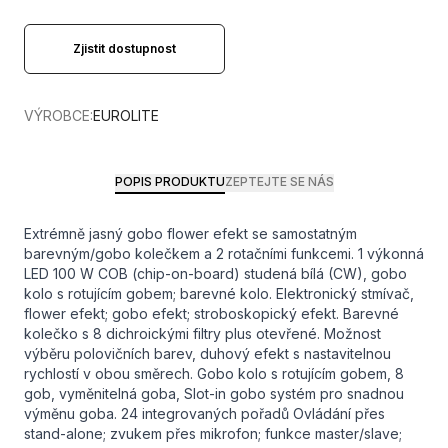
Zjistit dostupnost
VÝROBCE:
EUROLITE
POPIS PRODUKTU
ZEPTEJTE SE NÁS
Extrémně jasný gobo flower efekt se samostatným
barevným/gobo kolečkem a 2 rotačními funkcemi. 1 výkonná
LED 100 W COB (chip-on-board) studená bílá (CW), gobo
kolo s rotujícím gobem; barevné kolo. Elektronický stmívač,
flower efekt; gobo efekt; stroboskopický efekt. Barevné
kolečko s 8 dichroickými filtry plus otevřené. Možnost
výběru polovičních barev, duhový efekt s nastavitelnou
rychlostí v obou směrech. Gobo kolo s rotujícím gobem, 8
gob, vyměnitelná goba, Slot-in gobo systém pro snadnou
výměnu goba. 24 integrovaných pořadů Ovládání přes
stand-alone; zvukem přes mikrofon; funkce master/slave;