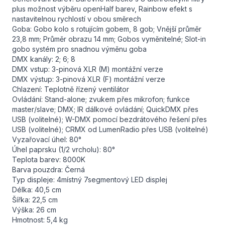
plus možnost výběru openHalf barev, Rainbow efekt s
nastavitelnou rychlostí v obou směrech
Goba: Gobo kolo s rotujícím gobem, 8 gob; Vnější průměr
23,8 mm; Průměr obrazu 14 mm; Gobos vyměnitelné; Slot-in
gobo systém pro snadnou výměnu goba
DMX kanály: 2; 6; 8
DMX vstup: 3-pinová XLR (M) montážní verze
DMX výstup: 3-pinová XLR (F) montážní verze
Chlazení: Teplotně řízený ventilátor
Ovládání: Stand-alone; zvukem přes mikrofon; funkce
master/slave; DMX; IR dálkové ovládání; QuickDMX přes
USB (volitelné); W-DMX pomocí bezdrátového řešení přes
USB (volitelné); CRMX od LumenRadio přes USB (volitelné)
Vyzařovací úhel: 80°
Úhel paprsku (1/2 vrcholu): 80°
Teplota barev: 8000K
Barva pouzdra: Černá
Typ displeje: 4místný 7segmentový LED displej
Délka: 40,5 cm
Šířka: 22,5 cm
Výška: 26 cm
Hmotnost: 5,4 kg