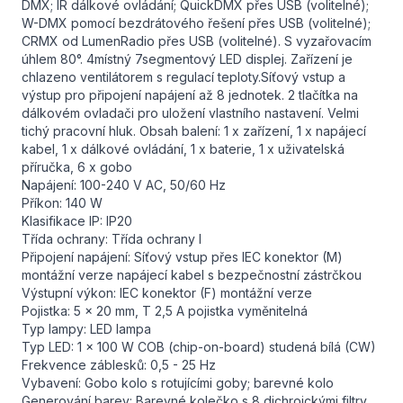
DMX; IR dálkové ovládání; QuickDMX přes USB (volitelné);
W-DMX pomocí bezdrátového řešení přes USB (volitelné);
CRMX od LumenRadio přes USB (volitelné). S vyzařovacím
úhlem 80°. 4místný 7segmentový LED displej. Zařízení je
chlazeno ventilátorem s regulací teploty.Síťový vstup a
výstup pro připojení napájení až 8 jednotek. 2 tlačítka na
dálkovém ovladači pro uložení vlastního nastavení. Velmi
tichý pracovní hluk. Obsah balení: 1 x zařízení, 1 x napájecí
kabel, 1 x dálkové ovládání, 1 x baterie, 1 x uživatelská
příručka, 6 x gobo
Napájení: 100-240 V AC, 50/60 Hz
Příkon: 140 W
Klasifikace IP: IP20
Třída ochrany: Třída ochrany I
Připojení napájení: Síťový vstup přes IEC konektor (M)
montážní verze napájecí kabel s bezpečnostní zástrčkou
Výstupní výkon: IEC konektor (F) montážní verze
Pojistka: 5 x 20 mm, T 2,5 A pojistka vyměnitelná
Typ lampy: LED lampa
Typ LED: 1 x 100 W COB (chip-on-board) studená bílá (CW)
Frekvence záblesků: 0,5 - 25 Hz
Vybavení: Gobo kolo s rotujícími goby; barevné kolo
Generování barev: Barevné kolečko s 8 dichroickými filtry