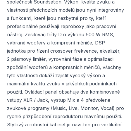
společnosti Soundsation. Výkon, kvalita zvuku a
vlastnosti předchozích modelů jsou nyní integrovány
s funkcemi, které jsou nezbytné pro ty, kteří
profesionálně používají reproboxy jako pracovní
nástroj. Zesilovač třídy D o výkonu 600 W RMS,
vybrané woofery a kompresní měniče, DSP
jednotka pro řízení crossover frekvence, ekvalizér,
2 pásmový limitér, vyrovnání fáze a optimalizaci
zpoždění wooferů a kompresních měničů, všechny
tyto vlastnosti dokáží zajistit vysoký výkon a
maximální kvalitu zvuku v jakýchkoli podmínkách
použití. Ovládací panel obsahuje dva kombinované
vstupy XLR / Jack, výstup Mix a 4 předvolené
zvukové programy (Music, Live, Monitor, Vocal) pro
rychlé přizpůsobení reproduktoru hlavnímu použití.
Stylový a robustní kabinet je navržen pro vertikální