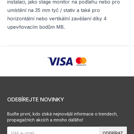
instalaci, jako stage monitor na podlahu nebo pro
umístění na 35 mm tyč / stativ a také pro
horizontální nebo vertikální zavěšení díky 4
upevňovacím bodům M8.
ODEBÍREJTE NOVINKY
Buďte první, kdo získá nejnovější informace o trendech,
propagačních akcích a mnoho dalšího!
ODEBÍRAT