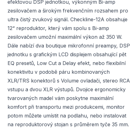
efektovou DSP jednotkou, výkonným Bi-amp
zesilovačem a širokým frekvenčním rozsahem pro
ultra čistý zvukový signál. Checkline-12A obsahuje
12“ reproduktor, který vám spolu s Bi-amp
zesilovačem umožní maximální výkon až 350 W.
Dále nabízí dva boutique mikrofonní preampy, DSP
jednotku s grafickým LCD displejem obsahující pět
EQ presetů, Low Cut a Delay efekt, nebo flexibilní
konektivitu v podobě páru kombinovaných
XLR/TRS konektorů s Volume ovladači, stereo RCA
vstupu a dvou XLR výstupů. Dvojice ergonomicky
tvarovaných madel vám poskytne maximální
komfort při transportu mezi produkcemi, monitor
potom můžete umístit na podlahu, nebo instalovat
na reproduktorový stojan s průměrem tyče 35 mm.