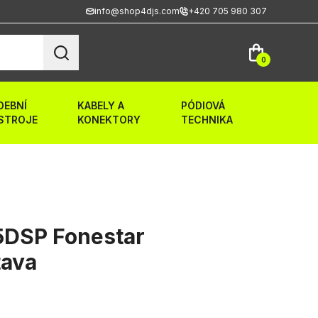
info@shop4djs.com
+420 705 980 307
0
DEBNÍ
KABELY A
PÓDIOVÁ
STROJE
KONEKTORY
TECHNIKA
DSP Fonestar
tava