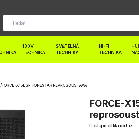
100V
SVĚTELNÁ
HI-FI
HU
CHNIKA
TECHNIKA
TECHNIKA
TECHNIKA
NÁ
Y
/
FORCE-X15DSP FONESTAR REPROSOUSTAVA
FORCE-X15
reprosous
Dostupnost
Na dotaz