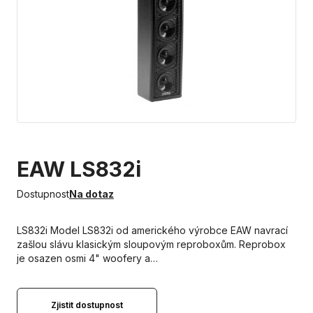
EAW LS832i
Dostupnost
Na dotaz
LS832i Model LS832i od amerického výrobce EAW navrací
zašlou slávu klasickým sloupovým reproboxům. Reprobox
je osazen osmi 4" woofery a…
Zjistit dostupnost