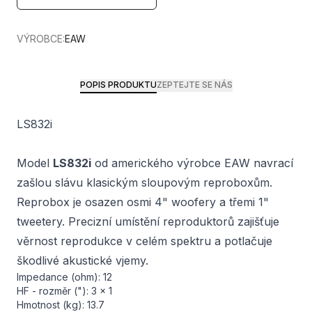
VÝROBCE:
EAW
POPIS PRODUKTU
ZEPTEJTE SE NÁS
LS832i
Model
LS832i
od amerického výrobce EAW navrací
zašlou slávu klasickým sloupovým reproboxům.
Reprobox je osazen osmi 4" woofery a třemi 1"
tweetery. Precizní umístění reproduktorů zajišťuje
věrnost reprodukce v celém spektru a potlačuje
škodlivé akustické vjemy.
Impedance (ohm): 12
HF - rozměr ("): 3 x 1
Hmotnost (kg): 13.7