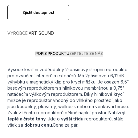
Zjistit dostupnost
VÝROBCE:
ART SOUND
POPIS PRODUKTU
ZEPTEJTE SE NÁS
Vysoce kvalitní voděodolný 2-pásmový stropní reproduktor
pro ozvučení interiérů a exteriérů. Má 2pásmovou 6/12dB
výhybku a magnetický klip pro krycí mřížku. Je osazen 6,5"
basovým reproduktorem s hliníkovou membránou a 0,75"
natáčecím výškovým reproduktorem. Díky hliníkové krycí
mřížce je reproduktor vhodný do vlhkého prostředí jako
jsou koupelny, plovárny, wellness nebo na venkovní terasu.
Zvuk z těchto reproduktorů pěkně naplní prostor. Nabízejí
teplé a čisté
tóny
. Jde o
vyšší třídu
reproduktorů, stále
však za
dobrou cenu
.Cena za pár.