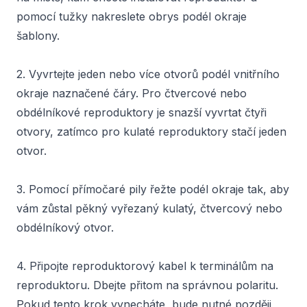
pomocí tužky nakreslete obrys podél okraje
šablony.
2. Vyvrtejte jeden nebo více otvorů podél vnitřního
okraje naznačené čáry. Pro čtvercové nebo
obdélníkové reproduktory je snazší vyvrtat čtyři
otvory, zatímco pro kulaté reproduktory stačí jeden
otvor.
3. Pomocí přímočaré pily řežte podél okraje tak, aby
vám zůstal pěkný vyřezaný kulatý, čtvercový nebo
obdélníkový otvor.
4. Připojte reproduktorový kabel k terminálům na
reproduktoru. Dbejte přitom na správnou polaritu.
Pokud tento krok vynecháte, bude nutné později