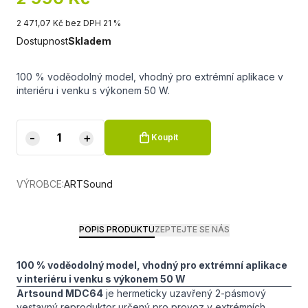
2 471,07 Kč bez DPH 21 %
Dostupnost
Skladem
100 % voděodolný model, vhodný pro extrémní aplikace v
interiéru i venku s výkonem 50 W.
-
+
Koupit
VÝROBCE:
ARTSound
POPIS PRODUKTU
ZEPTEJTE SE NÁS
100 % voděodolný model, vhodný pro extrémní aplikace
v interiéru i venku s výkonem 50 W
Artsound MDC64
je hermeticky uzavřený 2-pásmový
vestavný reproduktor určený pro provoz v extrémních