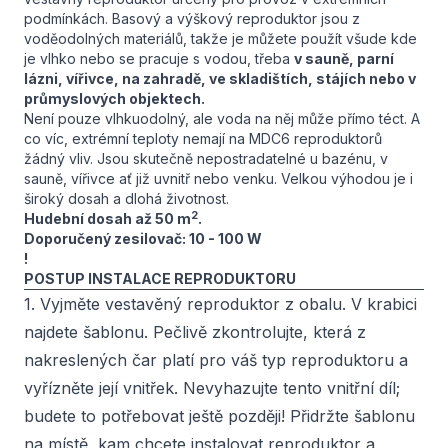
podmínkách. Basový a výškový reproduktor jsou z
voděodolných materiálů, takže je můžete použít všude kde
je vlhko nebo se pracuje s vodou, třeba
v sauně, parní
lázni, vířivce, na zahradě, ve skladištích, stájích nebo v
průmyslových objektech.
Není pouze vlhkuodolný, ale voda na něj může přímo téct. A
co víc, extrémní teploty nemají na MDC6 reproduktorů
žádný vliv. Jsou skutečně nepostradatelné u bazénu, v
sauně, vířivce ať již uvnitř nebo venku. Velkou výhodou je i
široký dosah a dlohá životnost.
2
Hudební dosah až 50 m
.
Doporučený zesilovač: 10 - 100 W
!
POSTUP INSTALACE REPRODUKTORU
1. Vyjměte vestavěný reproduktor z obalu. V krabici
najdete šablonu. Pečlivě zkontrolujte, která z
nakreslených čar platí pro váš typ reproduktoru a
vyřízněte její vnitřek. Nevyhazujte tento vnitřní díl;
budete to potřebovat ještě později! Přidržte šablonu
na místě, kam chcete instalovat reproduktor a