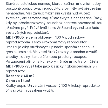
Stává se estetickou normou, kterou začínají milovníci hudby
postupně podporovat: reproduktory by měly být především
nenápadné. Mají zaručit maximální kvalitu hudby, bez
zkreslení, ale samotné mají zůstat skryté a nenápadné. Časy,
kdy byl předimenzovaný soundbox centrem pozornosti jsou
již dávno pryč. Právě kvůli tomu ArtSound vyvinul tuto řadu
vestavěných reproduktorů.
MDT-1005
je velmi oblíbeným 100 V podhledovým
reproduktorem. Tento širokopásmový reproduktor
umožňuje díky pružinovým upínacím sponám snadnou a
rychlou instalaci. Má velmi široký rozptyl a snadno ozvučí
chodby, jídelny, kanceláře nebo prostory recepce.
Po zapojení přímo na konekory měniče mimo trafo můžete
MDT-1005
využít také jako klasický nízkoimpedanční 8 ?
reproduktor.
Rozsah: < 40 m2
Cena za 1 kus!
Krátký popis: Univerzální vestavný 100 V kulatý reproduktor
5" s širokým rozsahem využití.