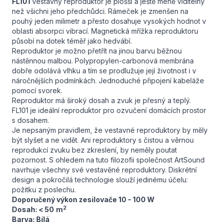
FL101
vestavný reproduktor je plošší a ještě méně viditelný
než všichni jeho předchůdci. Rámeček je zmenšen na
pouhý jeden milimetr a přesto dosahuje vysokých hodnot v
oblasti absorpci vibrací. Magnetická mřížka reproduktoru
působí na dotek téměř jako hedvábí.
Reproduktor je možno přetřít na jinou barvu běžnou
nástěnnou malbou. Polypropylen-carbonová membrána
dobře odolává vlhku a tím se prodlužuje její životnost i v
náročnějších podmínkách. Jednoduché připojení kabeláže
pomocí svorek.
Reproduktor má široký dosah a zvuk je přesný a teplý.
FL101 je ideální reproduktor pro ozvučení domácích prostor
s dosahem.
Je nepsaným pravidlem, že vestavné reproduktory by měly
být slyšet a ne vidět. Ani reproduktory s čistou a věrnou
reprodukcí zvuku bez zkreslení, by neměly poutat
pozornost. S ohledem na tuto filozofii společnost ArtSound
navrhuje všechny své vestavěné reproduktory. Diskrétní
design a pokročilá technologie slouží jedinému účelu:
požitku z poslechu.
Doporučený výkon zesilovače 10 - 100 W
2
Dosah: < 50
m
Barva: Bílá