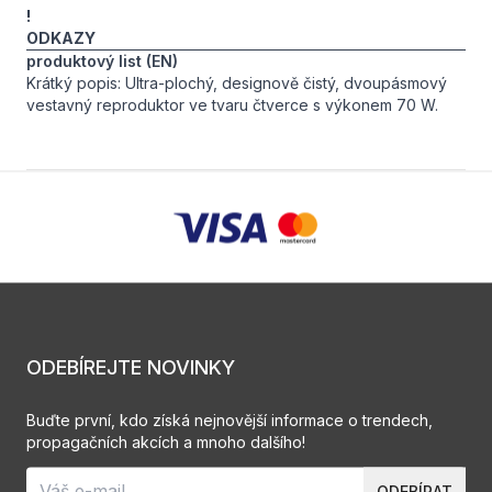
!
ODKAZY
produktový list (EN)
Krátký popis: Ultra-plochý, designově čistý, dvoupásmový
vestavný reproduktor ve tvaru čtverce s výkonem 70 W.
ODEBÍREJTE NOVINKY
Buďte první, kdo získá nejnovější informace o trendech,
propagačních akcích a mnoho dalšího!
ODEBÍRAT