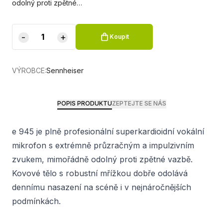
odolný proti zpětné…
-
+
Koupit
VÝROBCE:
Sennheiser
POPIS PRODUKTU
ZEPTEJTE SE NÁS
e 945 je plně profesionální superkardioidní vokální
mikrofon s extrémně průzračným a impulzivním
zvukem, mimořádně odolný proti zpětné vazbě.
Kovové tělo s robustní mřížkou dobře odolává
dennímu nasazení na scéně i v nejnáročnějších
podmínkách.