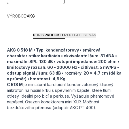
VÝROBCE:
AKG
POPIS PRODUKTU
ZEPTEJTE SE NÁS
AKG C 518 M
• Typ: kondenzátorový • směrová
charakteristika: kardioida • ekvivalentní šum: 31 dBA •
maximální SPL: 130 dB • vstupní impedance: 200 ohm •
kmitočtový rozsah: 60 - 20000 Hz • citlivost: 5 mV/Pa •
odstup signál / šum: 63 dB • rozměry: 20 x 4,7 cm (délka
x průměr) • hmotnost: 4,5 Kg
C 518 M
je miniaturní kardioidní kondenzátorový klipový
mikrofon na husím krku s upevněním kapsle, které tlumí
otřesy. Ideální pro bicí a perkuse. Vyžaduje phantomové
napájení. Osazen konektorem mini XLR. Možnost
bezdrátového přenosu (adaptér AKG PT 400).