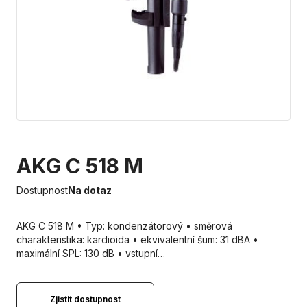
AKG C 518 M
Dostupnost
Na dotaz
AKG C 518 M • Typ: kondenzátorový • směrová
charakteristika: kardioida • ekvivalentní šum: 31 dBA •
maximální SPL: 130 dB • vstupní…
Zjistit dostupnost