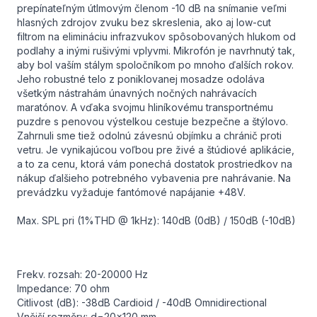
prepínateľným útlmovým členom -10 dB na snímanie veľmi
hlasných zdrojov zvuku bez skreslenia, ako aj low-cut
filtrom na elimináciu infrazvukov spôsobovaných hlukom od
podlahy a inými rušivými vplyvmi. Mikrofón je navrhnutý tak,
aby bol vaším stálym spoločníkom po mnoho ďalších rokov.
Jeho robustné telo z poniklovanej mosadze odoláva
všetkým nástrahám únavných nočných nahrávacích
maratónov. A vďaka svojmu hliníkovému transportnému
puzdre s penovou výstelkou cestuje bezpečne a štýlovo.
Zahrnuli sme tiež odolnú závesnú objímku a chránič proti
vetru. Je vynikajúcou voľbou pre živé a štúdiové aplikácie,
a to za cenu, ktorá vám ponechá dostatok prostriedkov na
nákup ďalšieho potrebného vybavenia pre nahrávanie. Na
prevádzku vyžaduje fantómové napájanie +48V.
Max. SPL pri (1%THD @ 1kHz): 140dB (0dB) / 150dB (-10dB)
Frekv. rozsah: 20-20000 Hz
Impedance: 70 ohm
Citlivost (dB): -38dB Cardioid / -40dB Omnidirectional
Vnější rozměry: d=20x120 mm