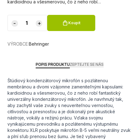
kardioidnou a všesmerovou, čo z neho robí…
-
+
Koupit
VÝROBCE:
Behringer
POPIS PRODUKTU
ZEPTEJTE SE NÁS
Štúdiový kondenzátorový mikrofón s pozlátenou
membránou a dvomi vzájomne zameniteľnými kapsulami:
kardioidnou a všesmerovou, čo z neho robí fantastický
univerzálny kondenzátorový mikrofón. Je navrhnutý tak,
aby zachytil vaše zvuky s neuveriteľnou vernosťou,
citlivosťou a presnosťou a je dokonalý pre akustické
nástroje, vokály a režijnú prácu. Vďaka svojmu
vynikajúcemu prevodníku a pozlátenému výstupnému
konektoru XLR poskytuje mikrofón B-5 veľmi neutrálny zvuk
a plní sľub prenosu bez šumu. Je tiež vybavený