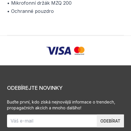
• Mikrofonní držák MZQ 200
• Ochranné pouzdro
ODEBÍREJTE NOVINKY
Buďte první, kdo získá nejnovější informace o trendech,
propagačních akcích a mnoho dalšího!
ODEBÍRAT