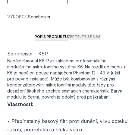
VÝROBCE:
Sennheiser
POPIS PRODUKTU
ZEPTEJTE SE NÁS
Sennheiser - K6P
Napájecí modul K6-P je základem profesionálního
modulárního mikrofonního systému K6. Na rozdíl od modulu
K6 je napájen pouze napáječem Phantom 12 - 48 V (užití
pro pevné instalace). Může být kombinován s různými
kondenzátorovými mikrofonními moduly této řady pro
dosažení širokého spektra snímacích charakteristik. Barva
modulu je černá, povrch je odolný proti poškrábání.
Vlastnosti:
• Přepínatelný basový filtr proti dunění, vlivu doteku
rukou, pop-efektu a hluku větru