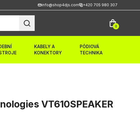
info@shop4djs.com
+420 705 980 307
0
DEBNÍ
KABELY A
PÓDIOVÁ
STROJE
KONEKTORY
TECHNIKA
hnologies VT610SPEAKER