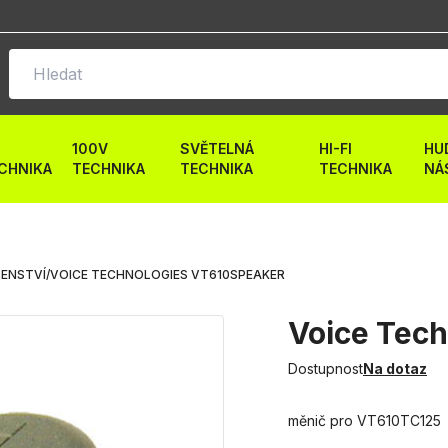
100V
SVĚTELNÁ
HI-FI
HU
CHNIKA
TECHNIKA
TECHNIKA
TECHNIKA
NÁ
ŠENSTVÍ
/
VOICE TECHNOLOGIES VT610SPEAKER
Voice Tec
Dostupnost
Na dotaz
měnič pro VT610TC125