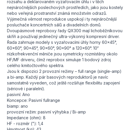
rozsahu a deklarovaném vyzařovacím úhlu i v těch
nejnáročnějších poslechových prostředích, jako jsou kostely
nebo veřejná prostranství známá množstvím odrazů.
Výjimečná věrnost reprodukce uspokojí i ty nejnáročnější
posluchače koncertních sálů a divadelních domů.
Dvoupásmové reproboxy řady QX300 mají lichoběžníkovou
skříň a používají jedinečný ultra-výkonný kompresní driver.
Řada zahrnuje modely s vyzařovacími úhly horny 60x45°,
60x60°, 90x45°, 90x60°, 90x90° a 120x60°. 10“
nízkofrekvenční měniče jsou symetricky rozmístěny okolo
HF/MF driveru, čímž reprobox simuluje 1 bodový zdroj
celého kmitočtového spektra.
Jsou k dispozici 2 provozní režimy – full range (single-amp)
a bi-amp. Každý pár basových reproduktorů je navíc
samostatně vyveden, což ještě rozšiřuje flexibilitu zapojení
(sériové i paralelní).
pasivní: Ano
Koncepce: Pasivní fullrange
biamp: ano
provozní režim: pasivní výhybka / Bi-amp
Impedance (ohm): 8
HF - rozměr ("): 1,4
Hmotnost (kg): 43