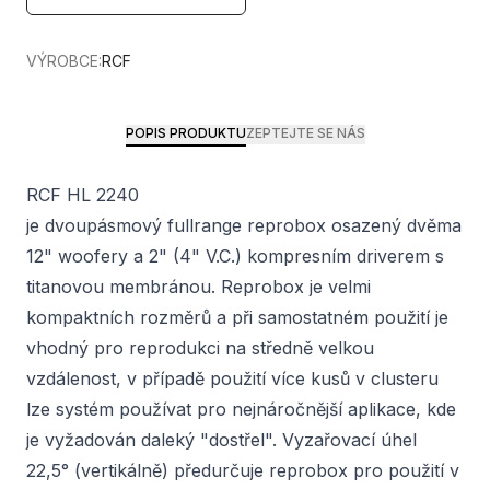
VÝROBCE:
RCF
POPIS PRODUKTU
ZEPTEJTE SE NÁS
RCF HL 2240
je dvoupásmový fullrange reprobox osazený dvěma
12" woofery a 2" (4" V.C.) kompresním driverem s
titanovou membránou. Reprobox je velmi
kompaktních rozměrů a při samostatném použití je
vhodný pro reprodukci na středně velkou
vzdálenost, v případě použití více kusů v clusteru
lze systém používat pro nejnáročnější aplikace, kde
je vyžadován daleký "dostřel". Vyzařovací úhel
22,5° (vertikálně) předurčuje reprobox pro použití v