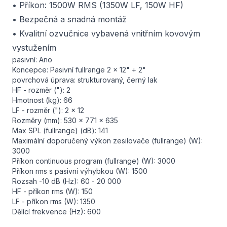
• Příkon: 1500W RMS (1350W LF, 150W HF)
• Bezpečná a snadná montáž
• Kvalitní ozvučnice vybavená vnitřním kovovým
vystužením
pasivní: Ano
Koncepce: Pasivní fullrange 2 x 12" + 2"
povrchová úprava: strukturovaný, černý lak
HF - rozměr ("): 2
Hmotnost (kg): 66
LF - rozměr ("): 2 x 12
Rozměry (mm): 530 x 771 x 635
Max SPL (fullrange) (dB): 141
Maximální doporučený výkon zesilovače (fullrange) (W):
3000
Příkon continuous program (fullrange) (W): 3000
Příkon rms s pasivní výhybkou (W): 1500
Rozsah -10 dB (Hz): 60 - 20 000
HF - příkon rms (W): 150
LF - příkon rms (W): 1350
Dělící frekvence (Hz): 600