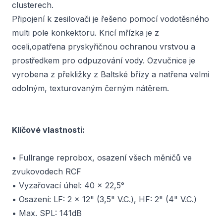
clusterech.
Připojení k zesilovači je řešeno pomocí vodotěsného
multi pole konkektoru. Kricí mřízka je z
oceli,opatřena pryskyřičnou ochranou vrstvou a
prostředkem pro odpuzování vody. Ozvučnice je
vyrobena z překližky z Baltské břízy a natřena velmi
odolným, texturovaným černým nátěrem.
Klíčové vlastnosti:
• Fullrange reprobox, osazení všech měničů ve
zvukovodech RCF
• Vyzařovací úhel: 40 x 22,5°
• Osazení: LF: 2 x 12" (3,5" V.C.), HF: 2" (4" V.C.)
• Max. SPL: 141dB