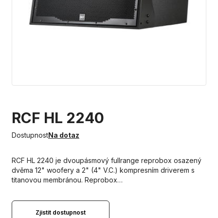
RCF HL 2240
Dostupnost
Na dotaz
RCF HL 2240 je dvoupásmový fullrange reprobox osazený
dvěma 12" woofery a 2" (4" V.C.) kompresním driverem s
titanovou membránou. Reprobox…
Zjistit dostupnost