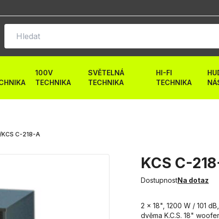
100V
SVĚTELNÁ
HI-FI
HU
CHNIKA
TECHNIKA
TECHNIKA
TECHNIKA
NÁ
/
KCS C-218-A
KCS C-218
Dostupnost
Na dotaz
2 x 18", 1200 W / 101 d
dvěma K.C.S. 18" woofer