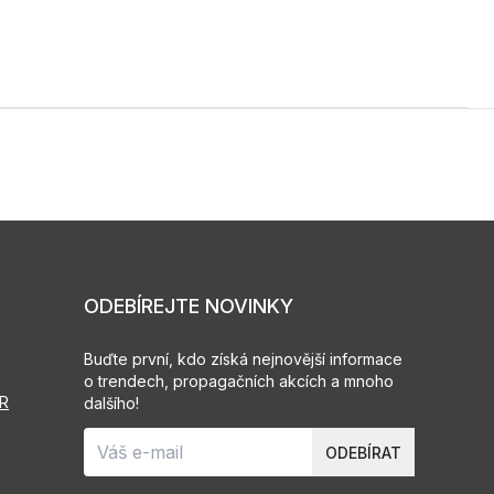
ODEBÍREJTE NOVINKY
Buďte první, kdo získá nejnovější informace
o trendech, propagačních akcích a mnoho
PR
dalšího!
ODEBÍRAT