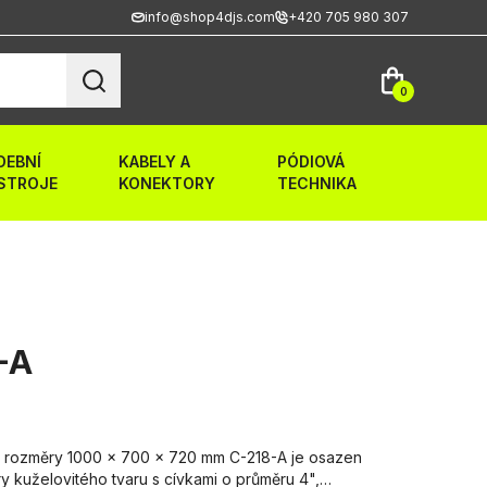
info@shop4djs.com
+420 705 980 307
0
DEBNÍ
KABELY A
PÓDIOVÁ
STROJE
KONEKTORY
TECHNIKA
-A
B, rozměry 1000 x 700 x 720 mm C-218-A je osazen
y kuželovitého tvaru s cívkami o průměru 4",…