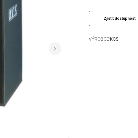
Zjistit dostupnost
VÝROBCE:
KCS