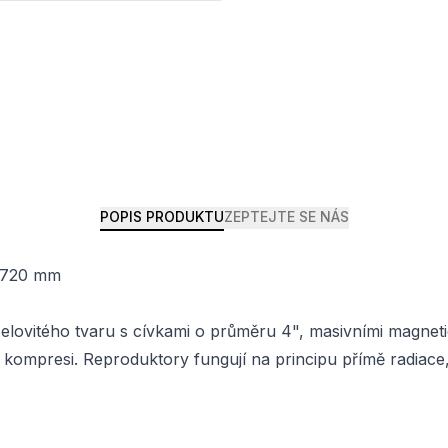
POPIS PRODUKTU
ZEPTEJTE SE NÁS
x 720 mm
elovitého tvaru s cívkami o průměru 4", masivními magnet
kompresi. Reproduktory fungují na principu přímě radiac