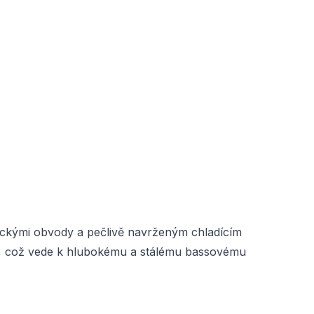
ickými obvody a pečlivě navrženým chladícím
e, což vede k hlubokému a stálému bassovému