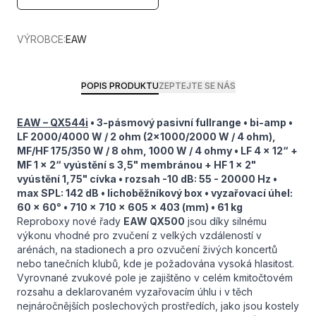
VÝROBCE:
EAW
POPIS PRODUKTU
ZEPTEJTE SE NÁS
EAW – QX544i
• 3-pásmový pasivní fullrange • bi-amp •
LF 2000/4000 W / 2 ohm (2x1000/2000 W / 4 ohm),
MF/HF 175/350 W / 8 ohm, 1000 W / 4 ohmy • LF 4 x 12“ +
MF 1 x 2“ vyústění s 3,5" membránou + HF 1 x 2"
vyústění 1,75" cívka • rozsah -10 dB: 55 - 20000 Hz •
max SPL: 142 dB • lichoběžníkový box • vyzařovací úhel:
60 x 60° • 710 x 710 x 605 x 403 (mm) • 61 kg
Reproboxy nové řady
EAW QX500
jsou díky silnému
výkonu vhodné pro zvučení z velkých vzdáleností v
arénách, na stadionech a pro ozvučení živých koncertů
nebo tanečních klubů, kde je požadována vysoká hlasitost.
Vyrovnané zvukové pole je zajištěno v celém kmitočtovém
rozsahu a deklarovaném vyzařovacím úhlu i v těch
nejnáročnějších poslechových prostředích, jako jsou kostely