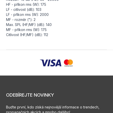
HF - příkon rms (W): 175
LF - citlivost (dB): 103
LF - příkon rms (W): 2000
MF - rozměr ("): 2
Max. SPL (HF/MF) (dB): 140
MF - příkon rms (W): 175
Citlivost (HF/MF) (dB): 112
ODEBÍREJTE NOVINKY
Buďte první, kdo získá nejnovější informace o trendech,
propagačních akcích a mnoho dalšího!