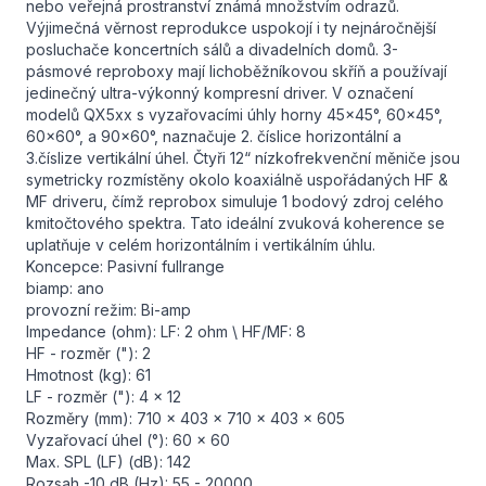
nebo veřejná prostranství známá množstvím odrazů.
Výjimečná věrnost reprodukce uspokojí i ty nejnáročnější
posluchače koncertních sálů a divadelních domů. 3-
pásmové reproboxy mají lichoběžníkovou skříň a používají
jedinečný ultra-výkonný kompresní driver. V označení
modelů QX5xx s vyzařovacími úhly horny 45x45°, 60x45°,
60x60°, a 90x60°, naznačuje 2. číslice horizontální a
3.číslize vertikální úhel. Čtyři 12“ nízkofrekvenční měniče jsou
symetricky rozmístěny okolo koaxiálně uspořádaných HF &
MF driveru, čímž reprobox simuluje 1 bodový zdroj celého
kmitočtového spektra. Tato ideální zvuková koherence se
uplatňuje v celém horizontálním i vertikálním úhlu.
Koncepce: Pasivní fullrange
biamp: ano
provozní režim: Bi-amp
Impedance (ohm): LF: 2 ohm \ HF/MF: 8
HF - rozměr ("): 2
Hmotnost (kg): 61
LF - rozměr ("): 4 x 12
Rozměry (mm): 710 x 403 x 710 x 403 x 605
Vyzařovací úhel (°): 60 x 60
Max. SPL (LF) (dB): 142
Rozsah -10 dB (Hz): 55 - 20000