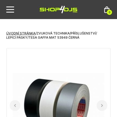
0
ÚVODNÍ STRÁNKA
/
ZVUKOVÁ TECHNIKA
/
PŘÍSLUŠENSTVÍ
/
LEPÍCÍ PÁSKY
/
TESA GAFFA MAT 53949 ČERNÁ