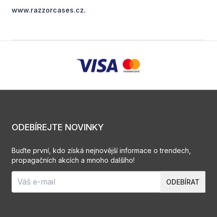
.
www.razzorcases.cz
ODEBÍREJTE NOVINKY
Buďte první, kdo získá nejnovější informace o trendech,
propagačních akcích a mnoho dalšího!
ODEBÍRAT