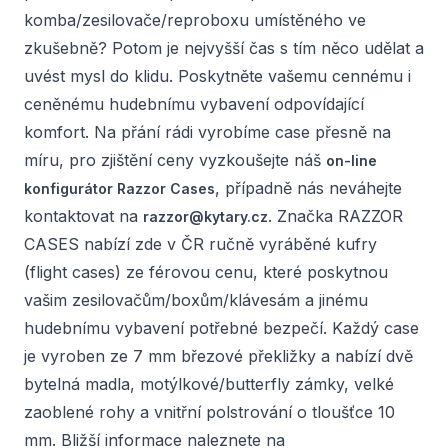
komba/zesilovače/reproboxu umístěného ve
zkušebně? Potom je nejvyšší čas s tím něco udělat a
uvést mysl do klidu. Poskytněte vašemu cennému i
ceněnému hudebnímu vybavení odpovídající
komfort. Na přání rádi vyrobíme case přesně na
míru, pro zjištění ceny vyzkoušejte náš
on-line
, případně nás neváhejte
konfigurátor Razzor Cases
kontaktovat na
. Značka RAZZOR
razzor@kytary.cz
CASES nabízí zde v ČR ručně vyráběné kufry
(flight cases) ze férovou cenu, které poskytnou
vašim zesilovačům/boxům/klávesám a jinému
hudebnímu vybavení potřebné bezpečí. Každý case
je vyroben ze 7 mm březové překližky a nabízí dvě
bytelná madla, motýlkové/butterfly zámky, velké
zaoblené rohy a vnitřní polstrování o tloušťce 10
mm. Bližší informace naleznete na