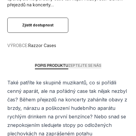
přejezdů na koncerty…
Zjistit dostupnost
VÝROBCE:
Razzor Cases
POPIS PRODUKTU
ZEPTEJTE SE NÁS
Také patříte ke skupině muzikantů, co si pořídili
cenný aparát, ale na pořádný case tak nějak nezbyl
čas? Během přejezdů na koncerty zaháníte obavy z
brzdy, nárazu a poškození hudebního aparátu
rychlým drinkem na první benzínce? Nebo snad se
znepokojením sledujete stopy po odložených
plechovkách na zaprášeném potahu