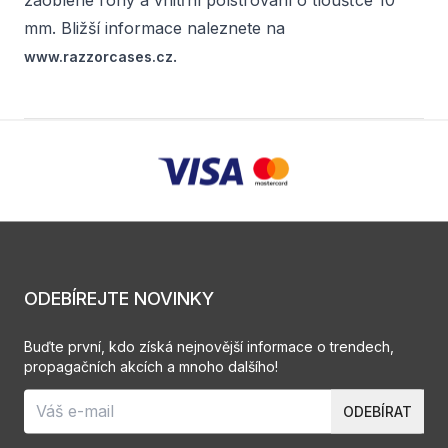
zaoblené rohy a vnitřní polstrování o tloušťce 10
mm. Bližší informace naleznete na
.
www.razzorcases.cz
ODEBÍREJTE NOVINKY
Buďte první, kdo získá nejnovější informace o trendech,
propagačních akcích a mnoho dalšího!
ODEBÍRAT