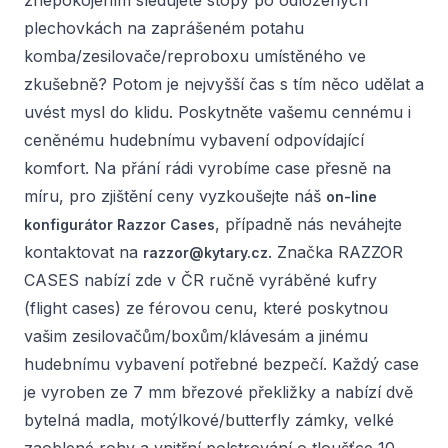
znepokojením sledujete stopy po odložených
plechovkách na zaprášeném potahu
komba/zesilovače/reproboxu umístěného ve
zkušebně? Potom je nejvyšší čas s tím něco udělat a
uvést mysl do klidu. Poskytněte vašemu cennému i
ceněnému hudebnímu vybavení odpovídající
komfort. Na přání rádi vyrobíme case přesně na
míru, pro zjištění ceny vyzkoušejte náš
on-line
, případně nás neváhejte
konfigurátor Razzor Cases
kontaktovat na
. Značka RAZZOR
razzor@kytary.cz
CASES nabízí zde v ČR ručně vyráběné kufry
(flight cases) ze férovou cenu, které poskytnou
vašim zesilovačům/boxům/klávesám a jinému
hudebnímu vybavení potřebné bezpečí. Každý case
je vyroben ze 7 mm březové překližky a nabízí dvě
bytelná madla, motýlkové/butterfly zámky, velké