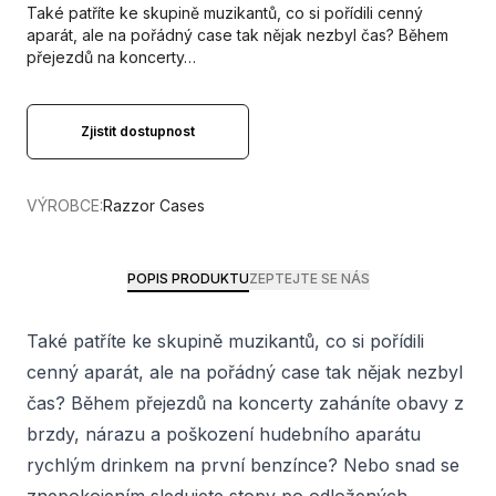
Také patříte ke skupině muzikantů, co si pořídili cenný
aparát, ale na pořádný case tak nějak nezbyl čas? Během
přejezdů na koncerty…
Zjistit dostupnost
VÝROBCE:
Razzor Cases
POPIS PRODUKTU
ZEPTEJTE SE NÁS
Také patříte ke skupině muzikantů, co si pořídili
cenný aparát, ale na pořádný case tak nějak nezbyl
čas? Během přejezdů na koncerty zaháníte obavy z
brzdy, nárazu a poškození hudebního aparátu
rychlým drinkem na první benzínce? Nebo snad se