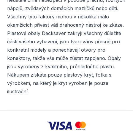
neustále číhá nebezpečí v podobě prachu, rozlitých
nápojů, zvědavých domácích mazlíčků nebo dětí.
Všechny tyto faktory mohou v několika málo
okamžicích přivést váš drahocený nástroj ke zkáze.
Plastové obaly Decksaver zakryjí všechny důležité
části vašeho vybavení, jsou tvarovány přesně pro
konkrétní modely a ponechávají otvory pro
konektory, takže vše může zůstat zapojeno. Obaly
jsou vyrobeny z kvalitního, průhledného plastu.
Nákupem získáte pouze plastový kryt, fotka s
výrobkem, na který je kryt vyroben je pouze
ilustrační.