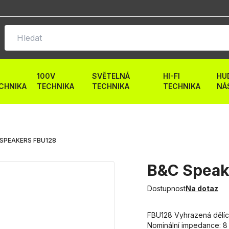
100V
SVĚTELNÁ
HI-FI
HU
CHNIKA
TECHNIKA
TECHNIKA
TECHNIKA
NÁ
 SPEAKERS FBU128
B&C Speak
Dostupnost
Na dotaz
FBU128 Vyhrazená dělící
Nominální impedance: 8