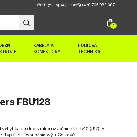
info@shop4djs.com
+420 705 980 307
0
DEBNÍ
KABELY A
PÓDIOVÁ
STROJE
KONEKTORY
TECHNIKA
ers FBU128
 výhybka pro konstrukci ozvučnice Utility12 (U12). •
 • Typ filtru: Dvoupásmový • Celkové…