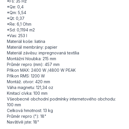
*Fs: 35 Hz
*Qe: 0,4
*Qm: 5,54
*Qt: 0,37
*Re: 6,1 Ohm
*Sd: 0,1194 m2
*Vas: 253 l
Materiál koše: liatina
Materiál membrány: papier
Materiál závěsu: impregnovaná textília
Montážní hloubka: 215 mm
Průměr repro (mm): 457 mm
Příkon MAX: 2400 W /4800 W PEAK
Příkon RMS: 1200 W
Montáž. otvor: 420 mm
Váha magnetu: 121,34 oz
Kmitací cívka: 100 mm
Všeobecné obchodní podmínky internetového obchodu:
100 mm
Celková hmotnost: 13 kg
Průměr repro ("): 18"
Navštívili jste: 18"