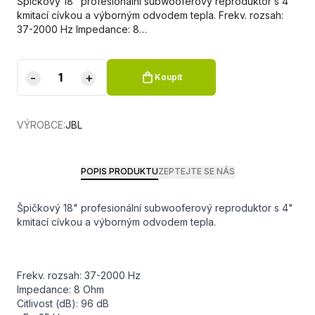
Špičkový 18" profesionální subwooferový reproduktor s 4"
kmitací cívkou a výborným odvodem tepla. Frekv. rozsah:
37-2000 Hz Impedance: 8…
-
+
Koupit
VÝROBCE:
JBL
POPIS PRODUKTU
ZEPTEJTE SE NÁS
Špičkový 18" profesionální subwooferový reproduktor s 4"
kmitací cívkou a výborným odvodem tepla.
Frekv. rozsah: 37-2000 Hz
Impedance: 8 Ohm
Citlivost (dB): 96 dB