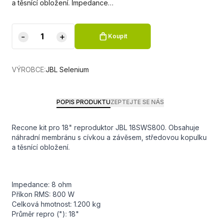
a těsnící obložení. Impedance…
-
+
Koupit
VÝROBCE:
JBL Selenium
POPIS PRODUKTU
ZEPTEJTE SE NÁS
Recone kit pro 18" reproduktor JBL 18SWS800. Obsahuje
náhradní membránu s cívkou a závěsem, středovou kopulku
a těsnící obložení.
Impedance: 8 ohm
Příkon RMS: 800 W
Celková hmotnost: 1.200 kg
Průměr repro ("): 18"