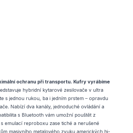
imální ochranu při transportu. Kufry vyrábíme
stavuje hybridní kytarové zesilovače v ultra
íte s jednou rukou, ba i jedním prstem – opravdu
ovače. Nabízí dva kanály, jednoduché ovládání a
tibilita s Bluetooth vám umožní pouštět z
a s emulací reproboxu zase tiché a nerušené
vníkům masivního metalového zvuku amerických hi-