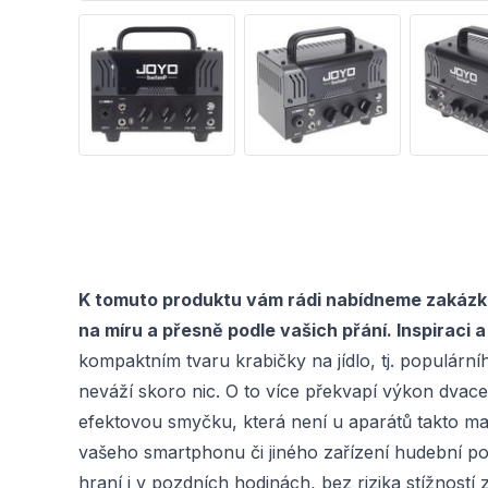
K tomuto produktu vám rádi nabídneme zakázkov
na míru a přesně podle vašich přání. Inspiraci 
kompaktním tvaru krabičky na jídlo, tj. populární
neváží skoro nic. O to více překvapí výkon dvacet
efektovou smyčku, která není u aparátů takto ma
vašeho smartphonu či jiného zařízení hudební po
hraní i v pozdních hodinách, bez rizika stížnost