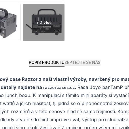
POPIS PRODUKTU
ZEPTEJTE SE NÁS
ý case Razzor z naší vlastní výroby, navržený pro max
a detaily najdete na
.
Řada Joyo banTamP před
razzorcases.cz
ho lunch boxu. K manipulaci s těmito mini aparáty si vystač
 wattů a jejich hlasitost, tj. jedná se o plnohodnotné zesil
lých rozměrů a v této cenové hladině samozřejmostí. Kompa
dklady a volně do nich improvizovat, výstup pro sluchátk
í z nejbližšího okolí. Zesilovač Zombie je určen všem milo