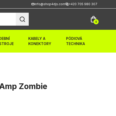
info@shop4djs.com
+420 705 980 307
0
DEBNÍ
KABELY A
PÓDIOVÁ
STROJE
KONEKTORY
TECHNIKA
tAmp Zombie