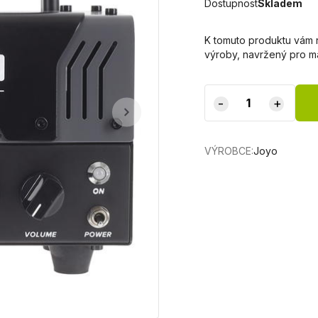
Dostupnost
Skladem
K tomuto produktu vám 
výroby, navržený pro ma
-
+
VÝROBCE:
Joyo