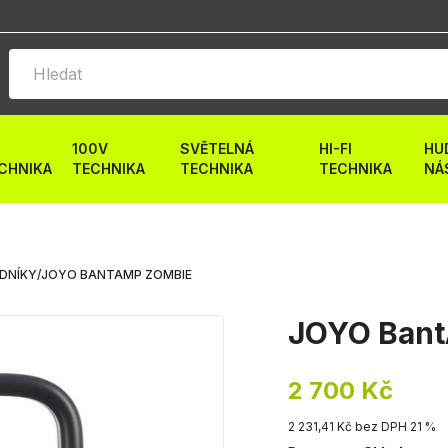
100V
SVĚTELNÁ
HI-FI
HU
CHNIKA
TECHNIKA
TECHNIKA
TECHNIKA
NÁ
ODNÍKY
/
JOYO BANTAMP ZOMBIE
JOYO Ban
2 700 Kč
2 231,41 Kč bez DPH 21 %