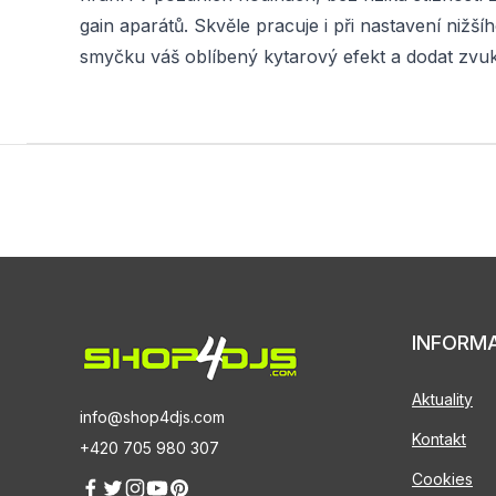
gain aparátů. Skvěle pracuje i při nastavení nižší
smyčku váš oblíbený kytarový efekt a dodat zvuku
INFORM
Aktuality
info@shop4djs.com
Kontakt
+420 705 980 307
Cookies