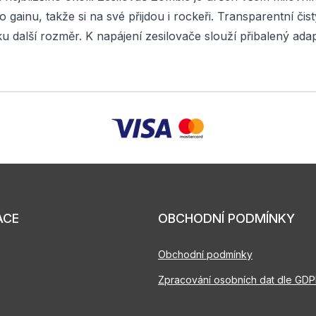
ho gainu, takže si na své přijdou i rockeři. Transparentní č
 další rozměr. K napájení zesilovače slouží přibalený adap
ACE
OBCHODNÍ PODMÍNKY
Obchodní podmínky
Zpracování osobních dat dle GD