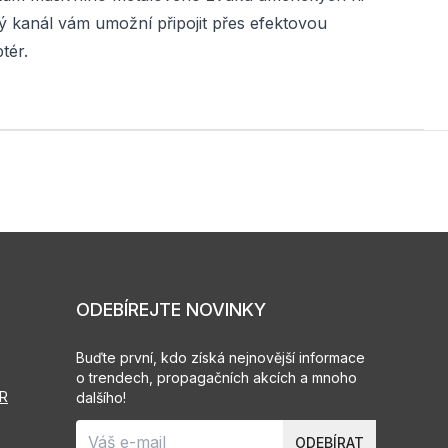
istý kanál vám umožní připojit přes efektovou
tér.
ODEBÍREJTE NOVINKY
Buďte první, kdo získá nejnovější informace
o trendech, propagačních akcích a mnoho
PR
dalšího!
ODEBÍRAT