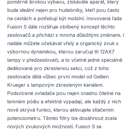
poměrně širokou výbavu, získáváte aparát, který
bude ideální nejen pro hudebníky, kteří jsou často
na cestách a potřebují být mobilní. Inovovaná řada
Fusion S dále rozšiřuje oblíbený koncept těchto
zesilovačů a přichází s mnoha důležitými změnami. I
nadále můžete očekávat vřelý a organický zvuk s
výbornou dynamikou, kterou zaručují tři 12AX7
lampy v předzesilovači, a to včetně jedné speciálně
dedikované pro zkreslenou sekci, což z toho
zesilovače dělá vůbec první model od Gallien
Krueger s lampovým zkresleným kanálem.
Podsvícené ovladače jsou nejen snadno čitelné na
temném pódiu a efektně vypadají, ale každý z nich
nově skrývá funkci, kterou aktivujete stlačením
potenciometru. Těmito filtry lze dosáhnout zcela
nových zvukových možností. Fusion S se