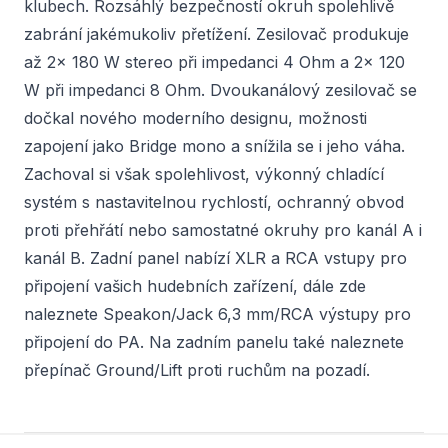
klubech. Rozsáhlý bezpečností okruh spolehlivě
zabrání jakémukoliv přetížení. Zesilovač produkuje
až 2x 180 W stereo při impedanci 4 Ohm a 2x 120
W při impedanci 8 Ohm. Dvoukanálový zesilovač se
dočkal nového moderního designu, možnosti
zapojení jako Bridge mono a snížila se i jeho váha.
Zachoval si však spolehlivost, výkonný chladící
systém s nastavitelnou rychlostí, ochranný obvod
proti přehřátí nebo samostatné okruhy pro kanál A i
kanál B. Zadní panel nabízí XLR a RCA vstupy pro
připojení vašich hudebních zařízení, dále zde
naleznete Speakon/Jack 6,3 mm/RCA výstupy pro
připojení do PA. Na zadním panelu také naleznete
přepínač Ground/Lift proti ruchům na pozadí.