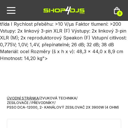
90 dB THD: Chlazení: 3x teplotně řízený ventilátor
Impedance vstup 10 kOhm, nesym.; 20 kOhm sym. Zisk: 38
0
dB/ 0,775V; 32 dB/ 1,0 V; 26 dB/ 1,4V Barva: černá Obvod:
třída I Rychlost přeběhu: >10 V/µs Faktor tlumení: >200
Vstupy: 2x linkový 3-pin XLR (F) Výstupy: 2x linkový 3-pin
XLR (M); 2x reproduktorový Speakon (F) Vstupní citlivost:
0,775V; 1,0V; 1,4V, přepínatelné; 26 dB; 32 dB; 38 dB
Materiál: ocel Rozměry (š x h x v): 48,3 x 44,0 x 8,9 cm
Hmotnost: 14,20 kg">
ÚVODNÍ STRÁNKA
/
ZVUKOVÁ TECHNIKA
/
ZESILOVAČE / PŘEVODNÍKY
/
PSSO DCA-12000, 2- KANÁLOVÝ ZESILOVAČ 2X 3900W (4 OHM)