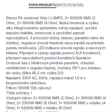
POPIS PRODUKTU
ZEPTEJTE SE NÁS
Stereo PA zesilovač třídy I s SMPS, 2x 6000W RMS (2
Ohm), 2x 3900W RMS (4 Ohm). Nízká hmotnost a výška
díky integrovanému spínanému zdroji napájení, vysoká
impulzní stabilita, omezovač a zpoždění zapnutí
reproduktorů, 3 provozní režimy (stereo, paralelní nebo do
můstku), regulace úrovně hlasitosti obou kanálů na předním
panelu zesilovače, LED indikace úrovně signálu a stavových
hlášení. Připojení a výstup signálu pomocí XLR konektorů,
připojení reproduktorů pomocí konektorů Speakon.
Ocelové šasi s hliníkovým předním panelem, chlazení
ventilátorem s regulací teploty, rozměry (19") pro instalaci
do racku (šířka 48,3 cm; výška 2U).
Napájení: 230V AC, 50Hz, napájecí kabel 1,6 m s
bezpečnostní zástrčkou
Příkon: 1050W (1/8 výkonu)
Třída ochrany: I
Výstupní výkon: 2x 6000W RMS (2 Ohm); 2x 3900W RMS (4
Ohm); 2x 2300W RMS (8 Ohm); 1x 10000W RMS v můstku (4
Ohm); 1x 6200W RMS v můstku (8 Ohm)