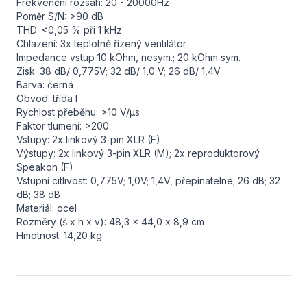
Frekvenční rozsah: 20 - 20000Hz
Poměr S/N: >90 dB
THD: <0,05 % při 1 kHz
Chlazení: 3x teplotně řízený ventilátor
Impedance vstup 10 kOhm, nesym.; 20 kOhm sym.
Zisk: 38 dB/ 0,775V; 32 dB/ 1,0 V; 26 dB/ 1,4V
Barva: černá
Obvod: třída I
Rychlost přeběhu: >10 V/µs
Faktor tlumení: >200
Vstupy: 2x linkový 3-pin XLR (F)
Výstupy: 2x linkový 3-pin XLR (M); 2x reproduktorový
Speakon (F)
Vstupní citlivost: 0,775V; 1,0V; 1,4V, přepínatelné; 26 dB; 32
dB; 38 dB
Materiál: ocel
Rozměry (š x h x v): 48,3 x 44,0 x 8,9 cm
Hmotnost: 14,20 kg