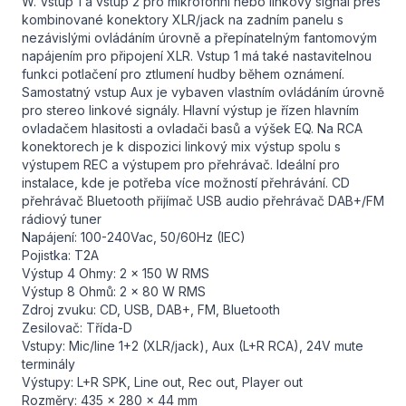
W. Vstup 1 a vstup 2 pro mikrofonní nebo linkový signál přes
kombinované konektory XLR/jack na zadním panelu s
nezávislými ovládáním úrovně a přepínatelným fantomovým
napájením pro připojení XLR. Vstup 1 má také nastavitelnou
funkci potlačení pro ztlumení hudby během oznámení.
Samostatný vstup Aux je vybaven vlastním ovládáním úrovně
pro stereo linkové signály. Hlavní výstup je řízen hlavním
ovladačem hlasitosti a ovladači basů a výšek EQ. Na RCA
konektorech je k dispozici linkový mix výstup spolu s
výstupem REC a výstupem pro přehrávač. Ideální pro
instalace, kde je potřeba více možností přehrávání. CD
přehrávač Bluetooth přijímač USB audio přehrávač DAB+/FM
rádiový tuner
Napájení: 100-240Vac, 50/60Hz (IEC)
Pojistka: T2A
Výstup 4 Ohmy: 2 x 150 W RMS
Výstup 8 Ohmů: 2 x 80 W RMS
Zdroj zvuku: CD, USB, DAB+, FM, Bluetooth
Zesilovač: Třída-D
Vstupy: Mic/line 1+2 (XLR/jack), Aux (L+R RCA), 24V mute
terminály
Výstupy: L+R SPK, Line out, Rec out, Player out
Rozměry: 435 x 280 x 44 mm