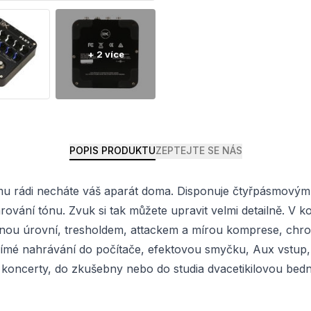
POPIS PRODUKTU
ZEPTEJTE SE NÁS
rému rádi necháte váš aparát doma. Disponuje čtyřpásmový
arování tónu. Zvuk si tak můžete upravit velmi detailně. V 
lnou úrovní, tresholdem, attackem a mírou komprese, chro
přímé nahrávání do počítače, efektovou smyčku, Aux vstup
na koncerty, do zkušebny nebo do studia dvacetikilovou bed