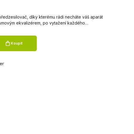
 předzesilovač, díky kterému rádi necháte váš aparát
ásmovým ekvalizérem, po vytažení každého…
Koupit
er