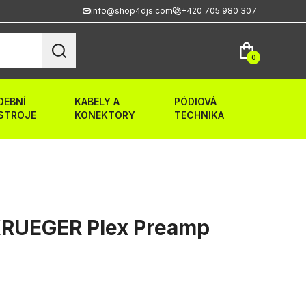
info@shop4djs.com
+420 705 980 307
0
DEBNÍ
KABELY A
PÓDIOVÁ
STROJE
KONEKTORY
TECHNIKA
RUEGER Plex Preamp