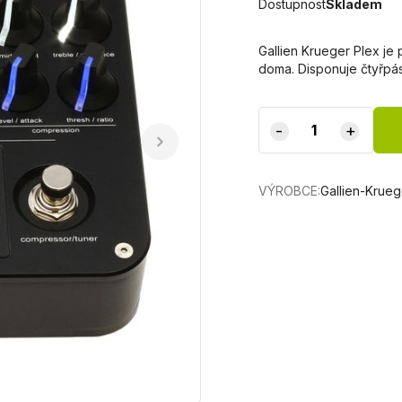
Dostupnost
Skladem
Gallien Krueger Plex je
doma. Disponuje čtyřp
-
+
VÝROBCE:
Gallien-Krueg